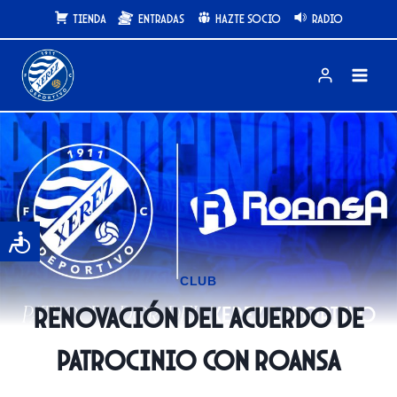
Saltar
Tienda
Entradas
Hazte Socio
Radio
al
contenido
CLUB
Renovación del acuerdo de
patrocinio con Roansa