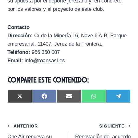
su apuesta por el deporte jerezano y, en concreto,
por los valores y el proyecto de este club.
Contacto
Dirección:
C/ de la Minería 16, Nave 6 A-B, Parque
empresarial, 11407, Jerez de la Frontera.
Teléfono:
956 350 007
Email:
info@roansasl.es
Comparte este contenido:
C
C
C
C
C
X
F
E
W
T
o
o
o
o
o
(
a
m
h
e
m
m
m
m
m
T
c
a
a
l
p
p
p
p
p
w
e
i
t
e
a
a
a
a
a
i
b
l
s
g
Navegación
r
r
r
r
r
t
o
A
r
ANTERIOR
SIGUIENTE
t
t
t
t
t
t
o
p
a
One Air renueva su
Renovación del acuerdo
i
i
i
i
i
e
k
p
m