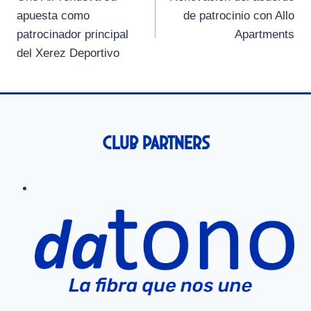
de
r
r
r
r
r
r
apuesta como
de patrocinio con Allo
e
e
e
e
e
)
entradas
patrocinador principal
Apartments
n
n
n
n
n
del Xerez Deportivo
Club Partners