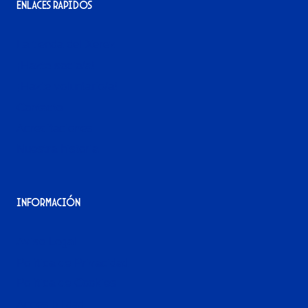
Enlaces rápidos
La tienda del Xerez
¡Hazte socio/a!
¡Hazte voluntario/a!
Contacto
Acreditaciones
Nuestra historia
Información
Aviso Legal
Política de Privacidad
Política de Cookies
Accesibilidad