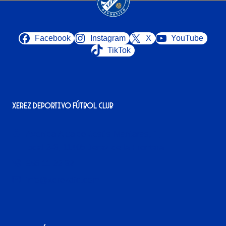
Facebook
Instagram
X
YouTube
TikTok
Xerez Deportivo Fútbol Club
Avenida Alcalde Jesús Mantaras, 1;
local 2-3, 11405 Jerez de la Frontera
956 11 22 32
info@xerezdfc.com