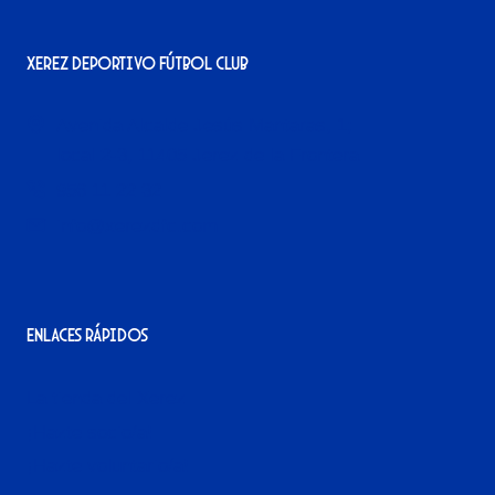
Xerez Deportivo Fútbol Club
Avenida Alcalde Jesús Mantaras, 1;
local 2-3, 11405 Jerez de la Frontera
956 11 22 32
info@xerezdfc.com
Enlaces rápidos
La tienda del Xerez
¡Hazte socio/a!
¡Hazte voluntario/a!