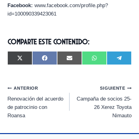
Facebook:
www.facebook.com/profile.php?
id=100090339423061
Comparte este contenido:
C
C
C
C
C
X
F
E
W
T
o
o
o
o
o
(
a
m
h
e
m
m
m
m
m
T
c
a
a
l
p
p
p
p
p
w
e
i
t
e
a
a
a
a
a
i
b
l
s
g
Navegación
r
r
r
r
r
t
o
A
r
ANTERIOR
SIGUIENTE
t
t
t
t
t
t
o
p
a
Renovación del acuerdo
Campaña de socios 25-
i
i
i
i
i
e
k
p
m
de
r
r
r
r
r
r
de patrocinio con
26 Xerez Toyota
e
e
e
e
e
)
entradas
Roansa
Nimauto
n
n
n
n
n