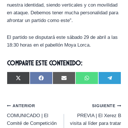
nuestra identidad, siendo verticales y con movilidad
en ataque. Debemos tener mucha personalidad para
afrontar un partido como este”.
El partido se disputará este sábado 29 de abril a las
18:30 horas en el pabellón Moya Lorca.
Comparte este contenido:
C
C
C
C
C
X
F
E
W
T
o
o
o
o
o
(
a
m
h
e
m
m
m
m
m
T
c
a
a
l
p
p
p
p
p
w
e
i
t
e
a
a
a
a
a
i
b
l
s
g
Navegación
r
r
r
r
r
t
o
A
r
ANTERIOR
SIGUIENTE
t
t
t
t
t
t
o
p
a
COMUNICADO | El
PREVIA | El Xerez B
i
i
i
i
i
e
k
p
m
de
r
r
r
r
r
r
Comité de Competición
visita al líder para tratar
e
e
e
e
e
)