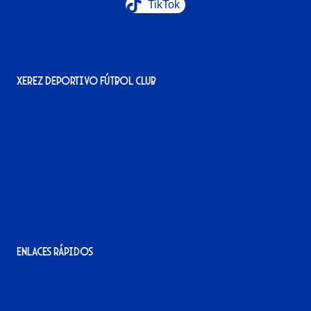
TikTok
Xerez Deportivo Fútbol Club
Avenida Alcalde Jesús Mantaras, 1;
local 2-3, 11405 Jerez de la Frontera
956 11 22 32
info@xerezdfc.com
Enlaces rápidos
La tienda del Xerez