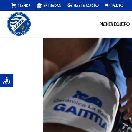
Saltar
Tienda
Entradas
Hazte Socio
Radio
al
contenido
Primer equipo