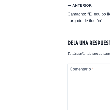
r
Navegación
ANTERIOR
t
i
Camacho: “El equipo l
de
r
cargado de ilusión”
e
n
entradas
Deja una respues
Tu dirección de correo elec
Comentario
*