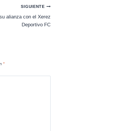
r
SIGUIENTE
t
i
 su alianza con el Xerez
r
Deportivo FC
e
n
on
*