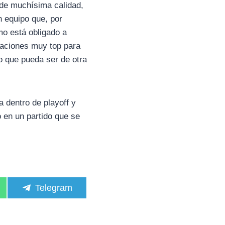
 de muchísima calidad,
n equipo que, por
mo está obligado a
raciones muy top para
o que pueda ser de otra
 dentro de playoff y
 en un partido que se
C
Telegram
o
m
p
a