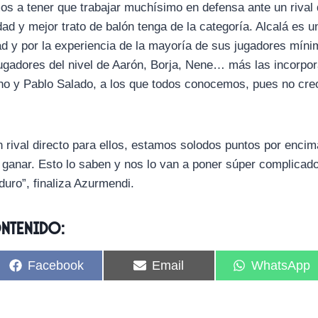
s a tener que trabajar muchísimo en defensa ante un rival
ad y mejor trato de balón tenga de la categoría. Alcalá es u
ad y por la experiencia de la mayoría de sus jugadores míni
 jugadores del nivel de Aarón, Borja, Nene… más las incorpo
ho y Pablo Salado, a los que todos conocemos, pues no cre
rival directo para ellos, estamos solodos puntos por encima
a ganar. Esto lo saben y nos lo van a poner súper complicado
duro”, finaliza Azurmendi.
ontenido:
C
C
C
Facebook
Email
WhatsApp
o
o
o
m
m
m
p
p
p
a
a
a