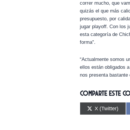
correr mucho, que vamo
quizás el que más calid
presupuesto, por calid
jugar playoff. Con los
esta categoría de Chic
forma”.
“Actualmente somos un 
ellos están obligados 
nos presenta bastante 
Comparte este c
C
X (Twitter)
o
m
p
a