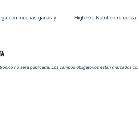
r
r
r
t
t
t
i
i
i
lega con muchas ganas y
High Pro Nutrition refuerza
r
r
r
e
e
e
n
n
n
ta
trónico no será publicada.
Los campos obligatorios están marcados c