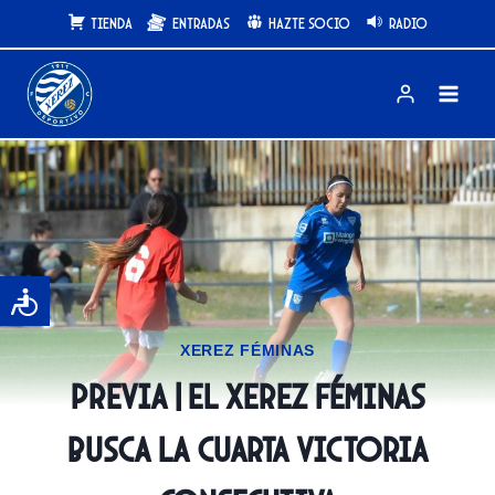
Saltar
Tienda
Entradas
Hazte Socio
Radio
al
contenido
XEREZ FÉMINAS
PREVIA | El Xerez Féminas
busca la cuarta victoria