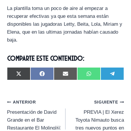
La plantilla toma un poco de aire al empezar a
recuperar efectivas ya que esta semana están
disponibles las jugadoras Letty, Beita, Lola, Miriam y
Elena, que en las ultimas jornadas habían causado
baja.
Comparte este contenido:
C
C
C
C
C
X
F
E
W
T
o
o
o
o
o
(
a
m
h
e
m
m
m
m
m
T
c
a
a
l
p
p
p
p
p
w
e
i
t
e
a
a
a
a
a
i
b
l
s
g
Navegación
r
r
r
r
r
t
o
A
r
ANTERIOR
SIGUIENTE
t
t
t
t
t
t
o
p
a
Presentación de David
PREVIA | El Xerez
i
i
i
i
i
e
k
p
m
de
r
r
r
r
r
r
Grande en el Bar
Toyota Nimauto busca
e
e
e
e
e
)
entradas
Restaurante El Molino￼
tres nuevos puntos en
n
n
n
n
n