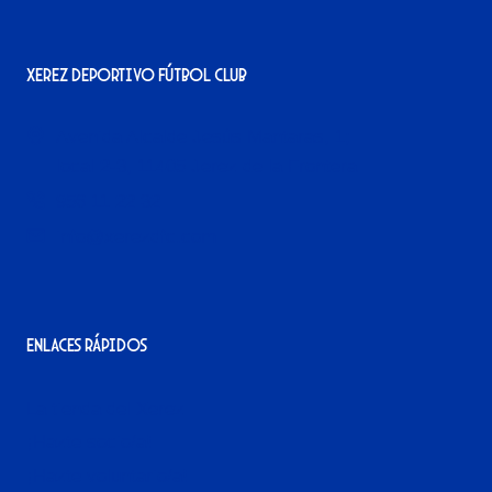
Xerez Deportivo Fútbol Club
Avenida Alcalde Jesús Mantaras, 1;
local 2-3, 11405 Jerez de la Frontera
956 11 22 32
info@xerezdfc.com
Enlaces rápidos
La tienda del Xerez
¡Hazte socio/a!
¡Hazte voluntario/a!