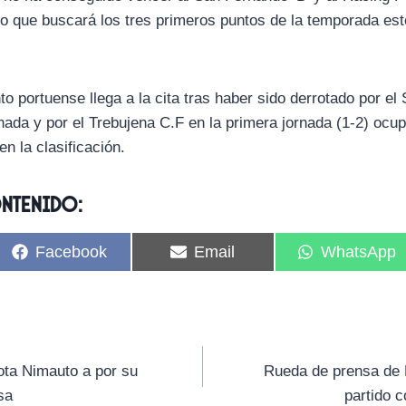
lo que buscará los tres primeros puntos de la temporada es
nto portuense llega a la cita tras haber sido derrotado por el
rnada y por el Trebujena C.F en la primera jornada (1-2) ocu
n la clasificación.
ontenido:
C
C
C
Facebook
Email
WhatsApp
o
o
o
m
m
m
p
p
p
a
a
a
r
r
r
t
t
t
i
i
i
ota Nimauto a por su
Rueda de prensa de 
r
r
r
sa
partido c
e
e
e