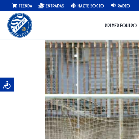
Saltar
Tienda
Entradas
Hazte Socio
Radio
al
contenido
Primer equipo