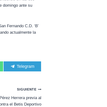
te domingo ante su
 San Fernando C.D. ‘B’
pando actualmente la
C
Telegram
o
m
p
a
r
SIGUIENTE
t
i
Pérez Herrera previa al
r
ontra el Betis Deportivo
e