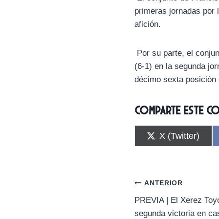
primeras jornadas por 
afición.
Por su parte, el conju
(6-1) en la segunda jo
décimo sexta posición e
Comparte este c
C
X (Twitter)
o
m
p
a
r
Navegación
ANTERIOR
t
i
PREVIA | El Xerez Toy
de
r
segunda victoria en ca
e