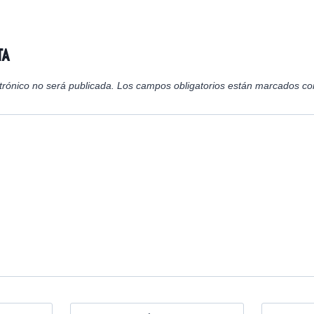
n
n
n
ta
trónico no será publicada.
Los campos obligatorios están marcados c