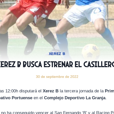
XEREZ B
 Xerez B busca estrenar el casille
30 de septiembre de 2022
as 12:00h disputará el
Xerez B
la tercera jornada de la
Prim
ativo Portuense
en el
Complejo Deportivo La Granja
.
s no ha conseguido vencer al San Fernando ‘B’ y al Racing P