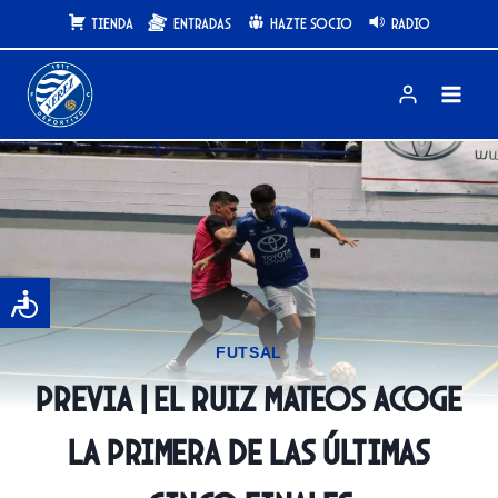
Saltar
Tienda
Entradas
Hazte Socio
Radio
al
contenido
FUTSAL
PREVIA | El Ruiz Mateos acoge
la primera de las últimas