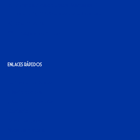
Avenida Alcalde Jesús Mantaras, 1;
local 2-3, 11405 Jerez de la Frontera
956 11 22 32
info@xerezdfc.com
Enlaces rápidos
La tienda del Xerez
¡Hazte socio/a!
¡Hazte voluntario/a!
Contacto
Acreditaciones
Nuestra historia