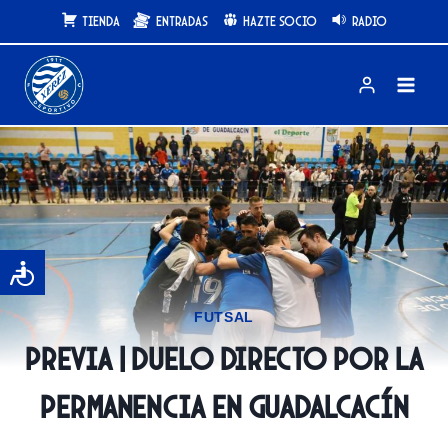
Saltar
Tienda
Entradas
Hazte Socio
Radio
al
contenido
FUTSAL
PREVIA | Duelo directo por la
permanencia en Guadalcacín