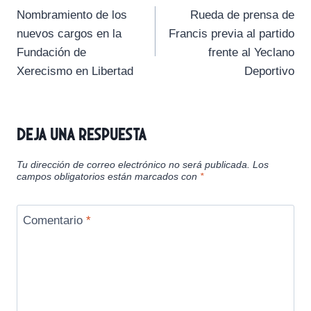
t
t
t
t
t
t
o
p
a
Nombramiento de los
Rueda de prensa de
i
i
i
i
i
e
k
p
m
de
r
r
r
r
r
r
nuevos cargos en la
Francis previa al partido
e
e
e
e
e
)
entradas
Fundación de
frente al Yeclano
n
n
n
n
n
Xerecismo en Libertad
Deportivo
Deja una respuesta
Tu dirección de correo electrónico no será publicada.
Los
campos obligatorios están marcados con
*
Comentario
*