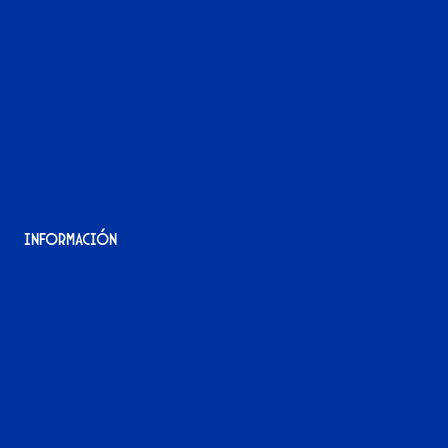
La tienda del Xerez
¡Hazte socio/a!
¡Hazte voluntario/a!
Contacto
Acreditaciones
Nuestra historia
Información
Aviso Legal
Política de Privacidad
Política de Cookies
Accesibilidad