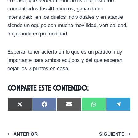
en casa, que deberán contrarrestarlo, estando
concentrados los 40 minutos, ganando en
intensidad; en los duelos individuales y en ataque
siendo un equipo con mucha movilidad, verticalidad,
mejorando en profundidad.
Esperan tener acierto en lo que es un partido muy
importante para ambos equipos y del que esperan
dejar los 3 puntos en casa.
Comparte este contenido:
C
C
C
C
C
X
F
E
W
T
o
o
o
o
o
(
a
m
h
e
m
m
m
m
m
T
c
a
a
l
p
p
p
p
p
w
e
i
t
e
a
a
a
a
a
i
b
l
s
g
Navegación
r
r
r
r
r
t
o
A
r
ANTERIOR
SIGUIENTE