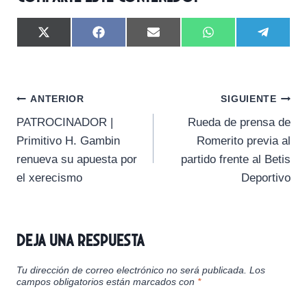
C
C
C
C
C
X
F
E
W
T
o
o
o
o
o
(
a
m
h
e
m
m
m
m
m
T
c
a
a
l
p
p
p
p
p
w
e
i
t
e
a
a
a
a
a
i
b
l
s
g
Navegación
r
r
r
r
r
t
o
A
r
ANTERIOR
SIGUIENTE
t
t
t
t
t
t
o
p
a
PATROCINADOR |
Rueda de prensa de
i
i
i
i
i
e
k
p
m
de
r
r
r
r
r
r
Primitivo H. Gambin
Romerito previa al
e
e
e
e
e
)
entradas
renueva su apuesta por
partido frente al Betis
n
n
n
n
n
el xerecismo
Deportivo
Deja una respuesta
Tu dirección de correo electrónico no será publicada.
Los
campos obligatorios están marcados con
*