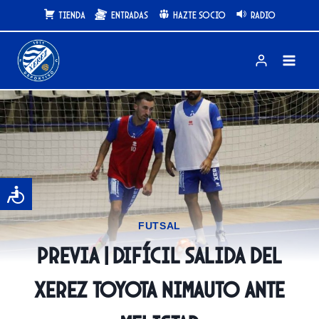
Saltar
Tienda
Entradas
Hazte Socio
Radio
al
contenido
FUTSAL
PREVIA | Difícil salida del
Xerez Toyota Nimauto ante