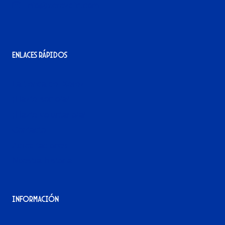
info@xerezdfc.com
Enlaces rápidos
La tienda del Xerez
¡Hazte socio/a!
¡Hazte voluntario/a!
Contacto
Acreditaciones
Nuestra historia
Información