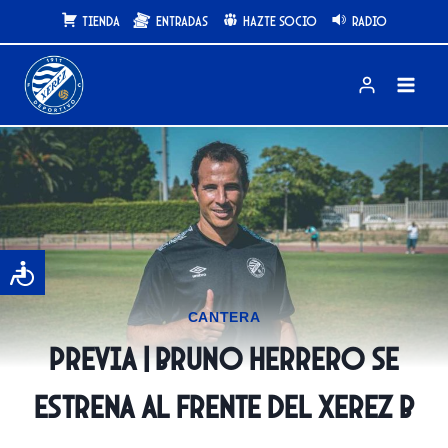
Saltar
Tienda
Entradas
Hazte Socio
Radio
al
contenido
CANTERA
PREVIA | Bruno Herrero se
estrena al frente del Xerez B