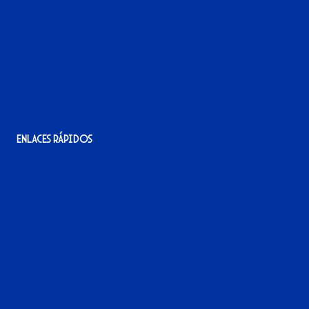
Avenida Alcalde Jesús Mantaras, 1;
local 2-3, 11405 Jerez de la Frontera
956 11 22 32
info@xerezdfc.com
Enlaces rápidos
La tienda del Xerez
¡Hazte socio/a!
¡Hazte voluntario/a!
Contacto
Acreditaciones
Nuestra historia