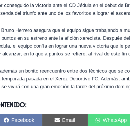
er conseguido la victoria ante el CD Jédula en el debut de Bru
 senda del triunfo ante uno de los favoritos a lograr el ascen
do Bruno Herrero asegura que el equipo sigue trabajando a mu
puntos en su estreno ante la afición xerecista. Después de
dula, el equipo confía en lograr una nueva victoria que le p
y alcanzar, en lo que a puntos se refiere, al rival de este fi
además un bonito reencuentro entre dos técnicos que se co
la temporada pasada en el Xerez Deportivo FC. Además, amb
 se vivirá con una gran emoción la tarde del próximo domin
ontenido:
C
C
C
Facebook
Email
WhatsApp
o
o
o