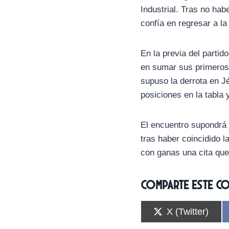
Industrial. Tras no hab
confía en regresar a la
En la previa del parti
en sumar sus primeros 
supuso la derrota en Jé
posiciones en la tabla 
El encuentro supondrá 
tras haber coincidido 
con ganas una cita que
Comparte este c
C
X (Twitter)
o