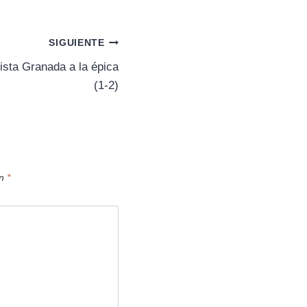
m
p
a
r
SIGUIENTE
t
i
sta Granada a la épica
r
(1-2)
e
n
on
*