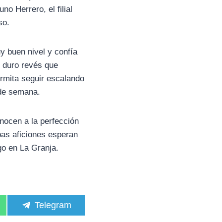
no Herrero, el filial
so.
y buen nivel y confía
l duro revés que
ermita seguir escalando
n de semana.
nocen a la perfección
as aficiones esperan
go en La Granja.
C
Telegram
o