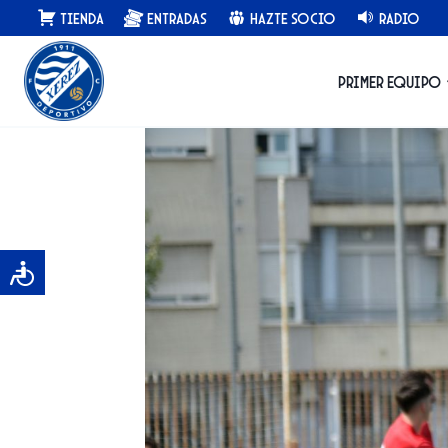
Saltar
Tienda
Entradas
Hazte Socio
Radio
al
contenido
Primer equipo