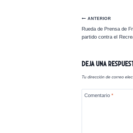
m
p
a
r
Navegación
ANTERIOR
t
i
Rueda de Prensa de Fra
de
r
partido contra el Recr
e
n
entradas
Deja una respues
Tu dirección de correo elec
Comentario
*