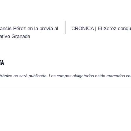
m
m
m
p
p
p
a
a
a
r
r
r
t
t
t
i
i
i
ncis Pérez en la previa al
CRÓNICA | El Xerez conqui
r
r
r
eativo Granada
e
e
e
n
n
n
ta
trónico no será publicada.
Los campos obligatorios están marcados c