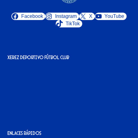
Facebook
Instagram
X
YouTube
TikTok
Xerez Deportivo Fútbol Club
Avenida Alcalde Jesús Mantaras, 1;
local 2-3, 11405 Jerez de la Frontera
956 11 22 32
info@xerezdfc.com
Enlaces rápidos