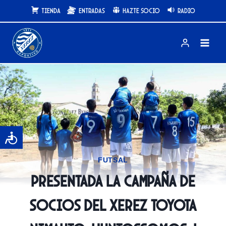
Saltar
Tienda
Entradas
Hazte Socio
Radio
al
contenido
FUTSAL
Presentada la campaña de
socios del Xerez Toyota