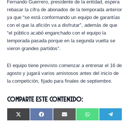
Fernando Guerrero, presidente de la entidad, espera
rebasar la cifra de abonados de la temporada anterior
ya que “se está conformando un equipo de garantías
con el que la afición va a disfrutar”, además de que
“el público acabó enganchado con el equipo la
temporada pasada porque en la segunda vuelta se
vieron grandes partidos”.
El equipo tiene previsto comenzar a entrenar el 16 de
agosto y jugará varios amistosos antes del inicio de
la competición, fijado para finales de septiembre.
Comparte este contenido:
C
C
C
C
C
X
F
E
W
T
o
o
o
o
o
(
a
m
h
e
m
m
m
m
m
T
c
a
a
l