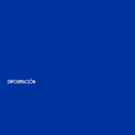
La tienda del Xerez
¡Hazte socio/a!
¡Hazte voluntario/a!
Contacto
Acreditaciones
Nuestra historia
Información
Aviso Legal
Política de Privacidad
Política de Cookies
Accesibilidad