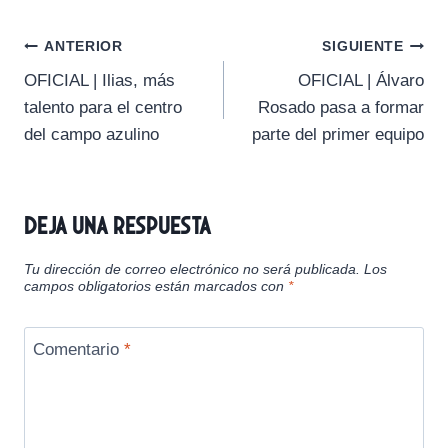
p
p
p
p
p
w
e
i
t
e
a
a
a
a
a
i
b
l
s
g
Navegación
r
r
r
r
r
t
o
A
r
ANTERIOR
SIGUIENTE
t
t
t
t
t
t
o
p
a
OFICIAL | Ilias, más
OFICIAL | Álvaro
i
i
i
i
i
e
k
p
m
de
r
r
r
r
r
r
talento para el centro
Rosado pasa a formar
e
e
e
e
e
)
entradas
del campo azulino
parte del primer equipo
n
n
n
n
n
Deja una respuesta
Tu dirección de correo electrónico no será publicada.
Los
campos obligatorios están marcados con
*
Comentario
*