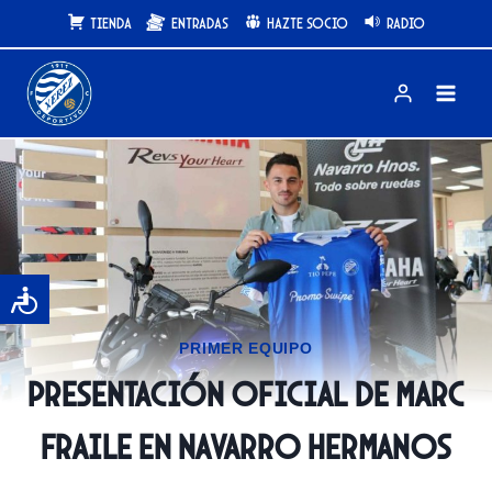
Saltar
Tienda
Entradas
Hazte Socio
Radio
al
contenido
PRIMER EQUIPO
Presentación oficial de Marc
Fraile en Navarro Hermanos