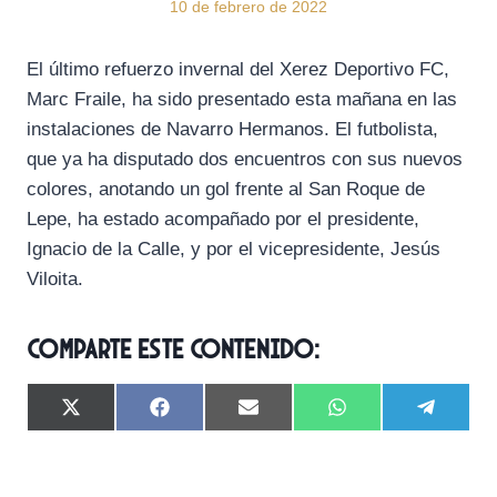
10 de febrero de 2022
El último refuerzo invernal del Xerez Deportivo FC,
Marc Fraile, ha sido presentado esta mañana en las
instalaciones de Navarro Hermanos. El futbolista,
que ya ha disputado dos encuentros con sus nuevos
colores, anotando un gol frente al San Roque de
Lepe, ha estado acompañado por el presidente,
Ignacio de la Calle, y por el vicepresidente, Jesús
Viloita.
Comparte este contenido:
C
C
C
C
C
X
F
E
W
T
o
o
o
o
o
(
a
m
h
e
m
m
m
m
m
T
c
a
a
l
p
p
p
p
p
w
e
i
t
e
a
a
a
a
a
i
b
l
s
g