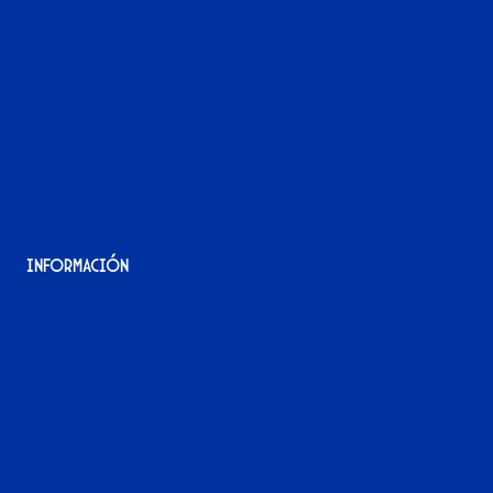
La tienda del Xerez
¡Hazte socio/a!
¡Hazte voluntario/a!
Contacto
Acreditaciones
Nuestra historia
Información
Aviso Legal
Política de Privacidad
Política de Cookies
Accesibilidad