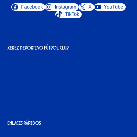
Facebook
Instagram
X
YouTube
TikTok
Xerez Deportivo Fútbol Club
Avenida Alcalde Jesús Mantaras, 1;
local 2-3, 11405 Jerez de la Frontera
956 11 22 32
info@xerezdfc.com
Enlaces rápidos