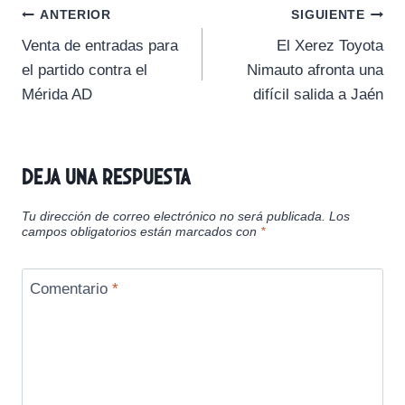
Navegación
r
r
r
r
r
t
o
A
r
ANTERIOR
SIGUIENTE
t
t
t
t
t
t
o
p
a
Venta de entradas para
El Xerez Toyota
i
i
i
i
i
e
k
p
m
de
r
r
r
r
r
r
el partido contra el
Nimauto afronta una
e
e
e
e
e
)
entradas
Mérida AD
difícil salida a Jaén
n
n
n
n
n
Deja una respuesta
Tu dirección de correo electrónico no será publicada.
Los
campos obligatorios están marcados con
*
Comentario
*