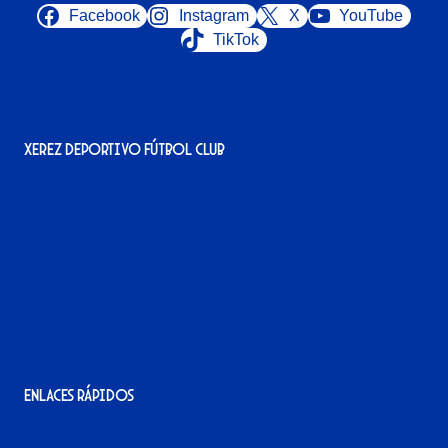
Facebook
Instagram
X
YouTube
TikTok
Xerez Deportivo Fútbol Club
Avenida Alcalde Jesús Mantaras, 1;
local 2-3, 11405 Jerez de la Frontera
956 11 22 32
info@xerezdfc.com
Enlaces rápidos