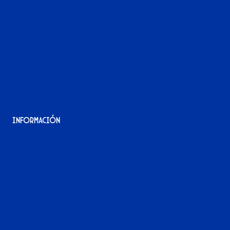
La tienda del Xerez
¡Hazte socio/a!
¡Hazte voluntario/a!
Contacto
Acreditaciones
Nuestra historia
Información
Aviso Legal
Política de Privacidad
Política de Cookies
Accesibilidad