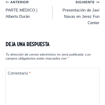
Navegación
r
r
r
r
r
t
o
A
r
ANTERIOR
SIGUIENTE
t
t
t
t
t
t
o
p
a
PARTE MÉDICO |
Presentación de Javi
i
i
i
i
i
e
k
p
m
de
r
r
r
r
r
r
Alberto Durán
Navas en Jerez Fun
e
e
e
e
e
)
entradas
Center
n
n
n
n
n
Deja una respuesta
Tu dirección de correo electrónico no será publicada.
Los
campos obligatorios están marcados con
*
Comentario
*