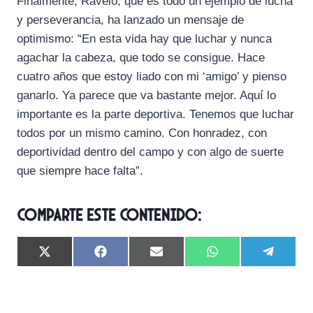
Finalmente, Ravelo, que es todo un ejemplo de lucha
y perseverancia, ha lanzado un mensaje de
optimismo: “En esta vida hay que luchar y nunca
agachar la cabeza, que todo se consigue. Hace
cuatro años que estoy liado con mi ‘amigo’ y pienso
ganarlo. Ya parece que va bastante mejor. Aquí lo
importante es la parte deportiva. Tenemos que luchar
todos por un mismo camino. Con honradez, con
deportividad dentro del campo y con algo de suerte
que siempre hace falta”.
Comparte este contenido:
C
C
C
C
C
X
F
E
W
T
o
o
o
o
o
(
a
m
h
e
m
m
m
m
m
T
c
a
a
l
p
p
p
p
p
w
e
i
t
e
a
a
a
a
a
i
b
l
s
g