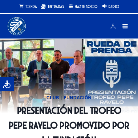
Saltar
Tienda
Entradas
Hazte Socio
Radio
al
contenido
CLUB
|
FUNDACIÓN
Presentación del Trofeo
Pepe Ravelo promovido por