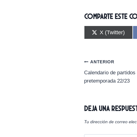
Comparte este c
C
X (Twitter)
o
m
p
a
r
Navegación
ANTERIOR
t
i
Calendario de partidos
de
r
pretemporada 22/23
e
n
entradas
Deja una respues
Tu dirección de correo elec