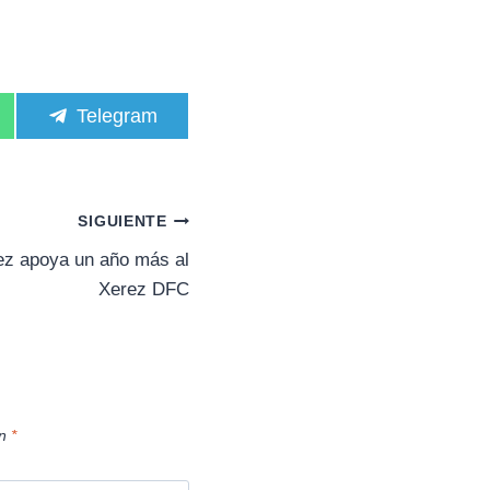
C
Telegram
o
m
p
a
r
SIGUIENTE
t
i
z apoya un año más al
r
Xerez DFC
e
n
on
*