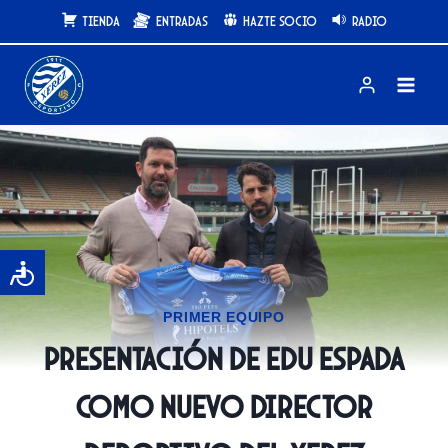
Saltar
Tienda
Entradas
Hazte Socio
Radio
al
contenido
PRIMER EQUIPO
Presentación de Edu Espada
como nuevo director