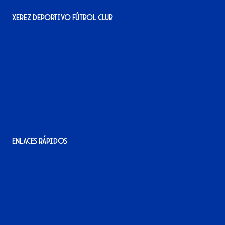
Xerez Deportivo Fútbol Club
Avenida Alcalde Jesús Mantaras, 1;
local 2-3, 11405 Jerez de la Frontera
956 11 22 32
info@xerezdfc.com
Enlaces rápidos
La tienda del Xerez
¡Hazte socio/a!
¡Hazte voluntario/a!
Contacto