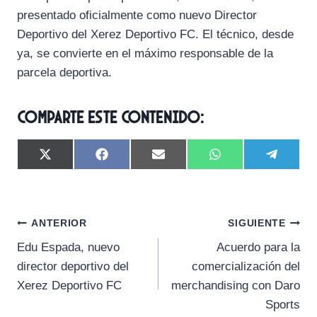
presentado oficialmente como nuevo Director
Deportivo del Xerez Deportivo FC. El técnico, desde
ya, se convierte en el máximo responsable de la
parcela deportiva.
Comparte este contenido:
C
C
C
C
C
X
F
E
W
T
o
o
o
o
o
(
a
m
h
e
m
m
m
m
m
T
c
a
a
l
p
p
p
p
p
w
e
i
t
e
a
a
a
a
a
i
b
l
s
g
Navegación
r
r
r
r
r
t
o
A
r
ANTERIOR
SIGUIENTE
t
t
t
t
t
t
o
p
a
Edu Espada, nuevo
Acuerdo para la
i
i
i
i
i
e
k
p
m
de
r
r
r
r
r
r
director deportivo del
comercialización del
e
e
e
e
e
)
entradas
Xerez Deportivo FC
merchandising con Daro
n
n
n
n
n
Sports