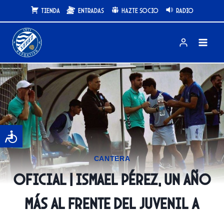
Saltar
Tienda
Entradas
Hazte Socio
Radio
al
contenido
CANTERA
OFICIAL | Ismael Pérez, un año
más al frente del Juvenil A