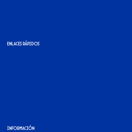
956 11 22 32
info@xerezdfc.com
Enlaces rápidos
La tienda del Xerez
¡Hazte socio/a!
¡Hazte voluntario/a!
Contacto
Acreditaciones
Nuestra historia
Información