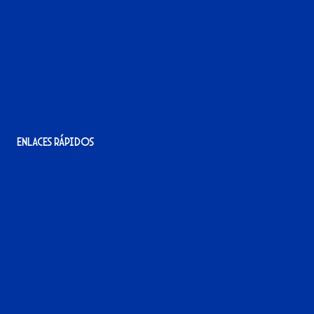
Avenida Alcalde Jesús Mantaras, 1;
local 2-3, 11405 Jerez de la Frontera
956 11 22 32
info@xerezdfc.com
Enlaces rápidos
La tienda del Xerez
¡Hazte socio/a!
¡Hazte voluntario/a!
Contacto
Acreditaciones
Nuestra historia