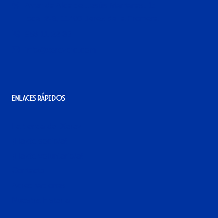
Avenida Alcalde Jesús Mantaras, 1;
local 2-3, 11405 Jerez de la Frontera
956 11 22 32
info@xerezdfc.com
Enlaces rápidos
La tienda del Xerez
¡Hazte socio/a!
¡Hazte voluntario/a!
Contacto
Acreditaciones
Nuestra historia