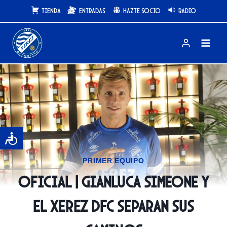
Saltar
Tienda
Entradas
Hazte Socio
Radio
al
contenido
PRIMER EQUIPO
OFICIAL | Gianluca Simeone y
el Xerez DFC separan sus