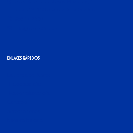
Avenida Alcalde Jesús Mantaras, 1;
local 2-3, 11405 Jerez de la Frontera
956 11 22 32
info@xerezdfc.com
Enlaces rápidos
La tienda del Xerez
¡Hazte socio/a!
¡Hazte voluntario/a!
Contacto
Acreditaciones
Nuestra historia