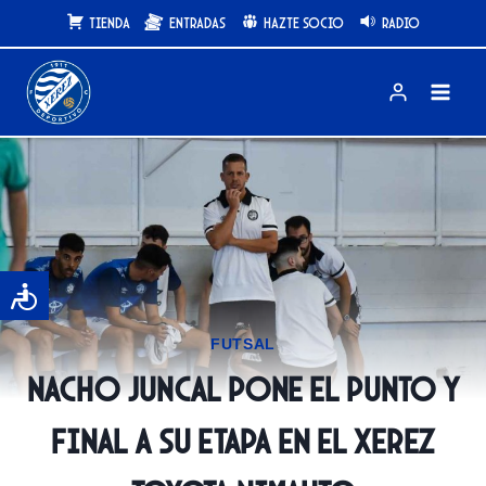
Saltar
Tienda
Entradas
Hazte Socio
Radio
al
contenido
FUTSAL
Nacho Juncal pone el punto y
final a su etapa en el Xerez