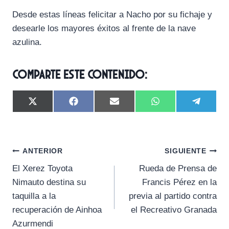
Desde estas líneas felicitar a Nacho por su fichaje y
desearle los mayores éxitos al frente de la nave
azulina.
Comparte este contenido:
C
C
C
C
C
X
F
E
W
T
o
o
o
o
o
(
a
m
h
e
m
m
m
m
m
T
c
a
a
l
p
p
p
p
p
w
e
i
t
e
a
a
a
a
a
i
b
l
s
g
Navegación
r
r
r
r
r
t
o
A
r
ANTERIOR
SIGUIENTE
t
t
t
t
t
t
o
p
a
El Xerez Toyota
Rueda de Prensa de
i
i
i
i
i
e
k
p
m
de
r
r
r
r
r
r
Nimauto destina su
Francis Pérez en la
e
e
e
e
e
)
entradas
taquilla a la
previa al partido contra
n
n
n
n
n
recuperación de Ainhoa
el Recreativo Granada
Azurmendi