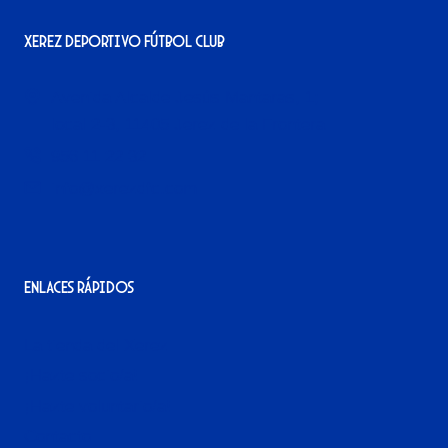
Xerez Deportivo Fútbol Club
Avenida Alcalde Jesús Mantaras, 1;
local 2-3, 11405 Jerez de la Frontera
956 11 22 32
info@xerezdfc.com
Enlaces rápidos
La tienda del Xerez
¡Hazte socio/a!
¡Hazte voluntario/a!
Contacto