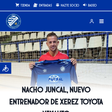
Saltar
Tienda
Entradas
Hazte Socio
Radio
al
contenido
FUTSAL
Nacho Juncal, Nuevo
entrenador de Xerez Toyota