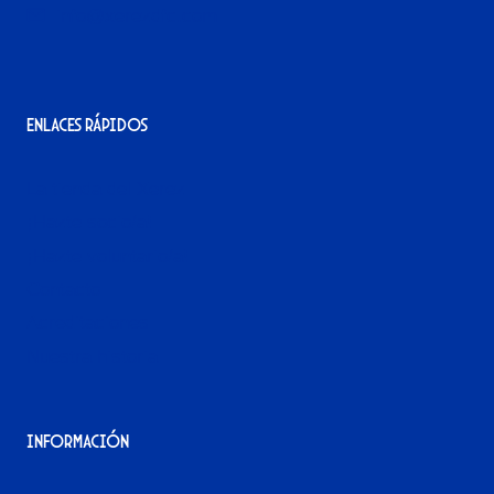
info@xerezdfc.com
Enlaces rápidos
La tienda del Xerez
¡Hazte socio/a!
¡Hazte voluntario/a!
Contacto
Acreditaciones
Nuestra historia
Información