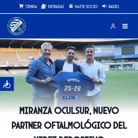
Saltar
Tienda
Entradas
Hazte Socio
Radio
al
contenido
CLUB
Miranza Oculsur, nuevo
partner oftalmológico del