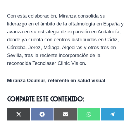
Con esta colaboración, Miranza consolida su
liderazgo en el ámbito de la oftalmología en España y
avanza en su estrategia de expansión en Andalucía,
donde ya cuenta con centros distribuidos en Cádiz,
Córdoba, Jerez, Málaga, Algeciras y otros tres en
Sevilla, tras la reciente incorporación de la
reconocida Tecnolaser Clinic Vision.
Miranza Oculsur, referente en salud visual
Comparte este contenido:
C
C
C
C
C
X
F
E
W
T
o
o
o
o
o
(
a
m
h
e
m
m
m
m
m
T
c
a
a
l