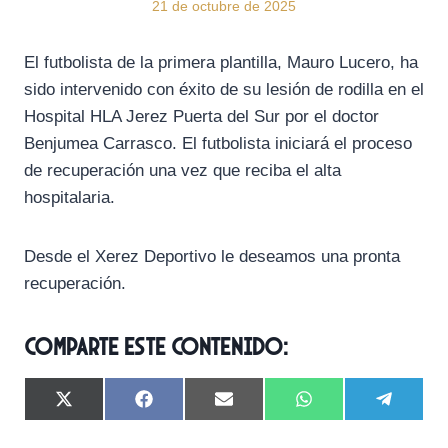
21 de octubre de 2025
El futbolista de la primera plantilla, Mauro Lucero, ha
sido intervenido con éxito de su lesión de rodilla en el
Hospital HLA Jerez Puerta del Sur por el doctor
Benjumea Carrasco. El futbolista iniciará el proceso
de recuperación una vez que reciba el alta
hospitalaria.
Desde el Xerez Deportivo le deseamos una pronta
recuperación.
Comparte este contenido:
C
C
C
C
C
X
F
E
W
T
o
o
o
o
o
(
a
m
h
e
m
m
m
m
m
T
c
a
a
l