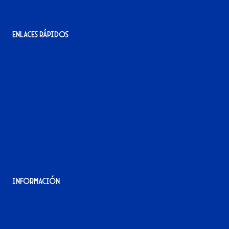
Enlaces rápidos
La tienda del Xerez
¡Hazte socio/a!
¡Hazte voluntario/a!
Contacto
Acreditaciones
Nuestra historia
Información
Aviso Legal
Política de Privacidad