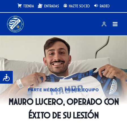
Saltar
Tienda
Entradas
Hazte Socio
Radio
al
contenido
PARTE MÉDICO
|
PRIMER EQUIPO
Mauro lucero, operado con
éxito de su lesión