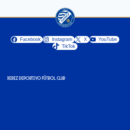
Facebook
Instagram
X
YouTube
TikTok
Xerez Deportivo Fútbol Club
Avenida Alcalde Jesús Mantaras, 1;
local 2-3, 11405 Jerez de la Frontera
956 11 22 32
info@xerezdfc.com