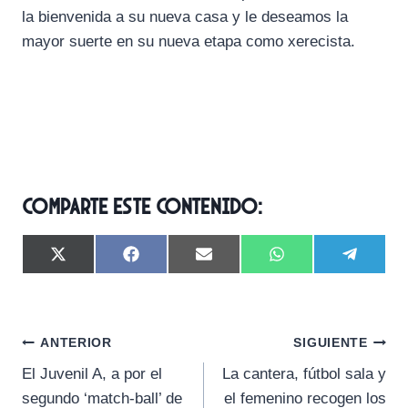
la bienvenida a su nueva casa y le deseamos la
mayor suerte en su nueva etapa como xerecista.
Comparte este contenido:
C
C
C
C
C
X
F
E
W
T
o
o
o
o
o
(
a
m
h
e
m
m
m
m
m
T
c
a
a
l
p
p
p
p
p
w
e
i
t
e
a
a
a
a
a
i
b
l
s
g
Navegación
r
r
r
r
r
t
o
A
r
ANTERIOR
SIGUIENTE
t
t
t
t
t
t
o
p
a
El Juvenil A, a por el
La cantera, fútbol sala y
i
i
i
i
i
e
k
p
m
de
r
r
r
r
r
r
segundo ‘match-ball’ de
el femenino recogen los