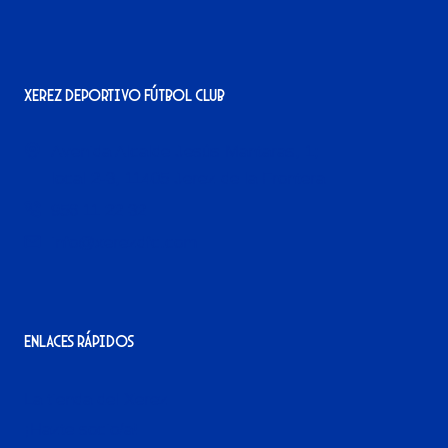
Xerez Deportivo Fútbol Club
Avenida Alcalde Jesús Mantaras, 1;
local 2-3, 11405 Jerez de la Frontera
956 11 22 32
info@xerezdfc.com
Enlaces rápidos
La tienda del Xerez
¡Hazte socio/a!