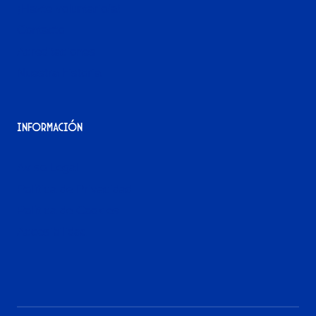
¡Hazte voluntario/a!
Contacto
Acreditaciones
Nuestra historia
Información
Aviso Legal
Política de Privacidad
Política de Cookies
Accesibilidad