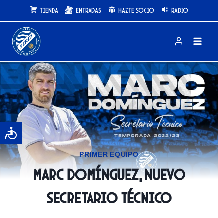
Saltar
Tienda
Entradas
Hazte Socio
Radio
al
contenido
PRIMER EQUIPO
Marc Domínguez, nuevo
secretario técnico