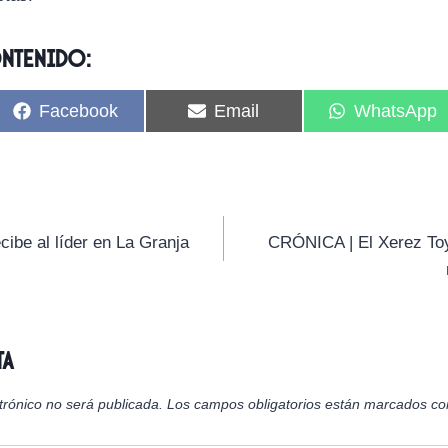
ontenido:
C
C
C
Facebook
Email
WhatsApp
o
o
o
m
m
m
p
p
p
a
a
a
r
r
r
t
t
t
i
i
i
cibe al líder en La Granja
CRÓNICA | El Xerez To
r
r
r
e
e
e
n
n
n
ta
trónico no será publicada.
Los campos obligatorios están marcados c