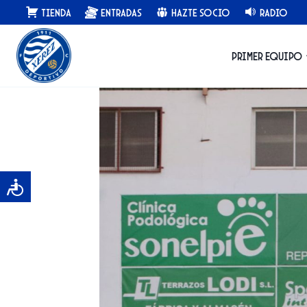
Saltar
Tienda
Entradas
Hazte Socio
Radio
al
contenido
Primer equipo