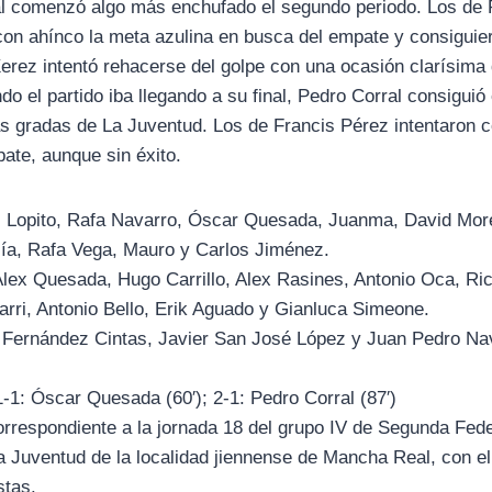
al comenzó algo más enchufado el segundo periodo. Los de
n ahínco la meta azulina en busca del empate y consiguiero
Xerez intentó rehacerse del golpe con una ocasión clarísima
 el partido iba llegando a su final, Pedro Corral consiguió 
 las gradas de La Juventud. Los de Francis Pérez intentaron
ate, aunque sin éxito.
:
Lopito, Rafa Navarro, Óscar Quesada, Juanma, David Moren
cía, Rafa Vega, Mauro y Carlos Jiménez.
lex Quesada, Hugo Carrillo, Alex Rasines, Antonio Oca, Ri
arri, Antonio Bello, Erik Aguado y Gianluca Simeone.
 Fernández Cintas, Javier San José López y Juan Pedro Na
 1-1: Óscar Quesada (60′); 2-1: Pedro Corral (87′)
rrespondiente a la jornada 18 del grupo IV de Segunda Fede
a Juventud de la localidad jiennense de Mancha Real, con e
stas.