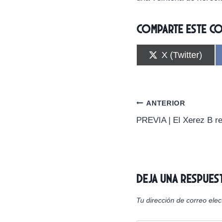
Comparte este c
C
X (Twitter)
o
m
p
a
r
Navegación
ANTERIOR
t
i
PREVIA | El Xerez B re
de
r
e
n
entradas
Deja una respues
Tu dirección de correo elec