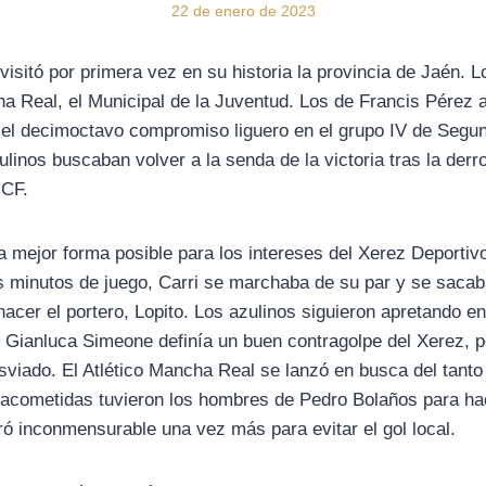
22 de enero de 2023
isitó por primera vez en su historia la provincia de Jaén. Lo
ha Real, el Municipal de la Juventud. Los de Francis Pérez 
 el decimoctavo compromiso liguero en el grupo IV de Segu
ulinos buscaban volver a la senda de la victoria tras la derro
 CF.
a mejor forma posible para los intereses del Xerez Deportiv
s minutos de juego, Carri se marchaba de su par y se saca
hacer el portero, Lopito. Los azulinos siguieron apretando e
Gianluca Simeone definía un buen contragolpe del Xerez, p
viado. El Atlético Mancha Real se lanzó en busca del tanto
 acometidas tuvieron los hombres de Pedro Bolaños para hac
 inconmensurable una vez más para evitar el gol local.