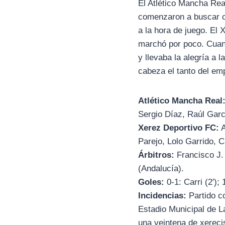
El Atlético Mancha Re
comenzaron a buscar co
a la hora de juego. El 
marchó por poco. Cuando
y llevaba la alegría a
cabeza el tanto del emp
Atlético Mancha Real
Sergio Díaz, Raúl Gar
Xerez Deportivo FC:
A
Parejo, Lolo Garrido, C
Árbitros:
Francisco J.
(Andalucía).
Goles:
0-1: Carri (2′);
Incidencias:
Partido co
Estadio Municipal de L
una veintena de xereci