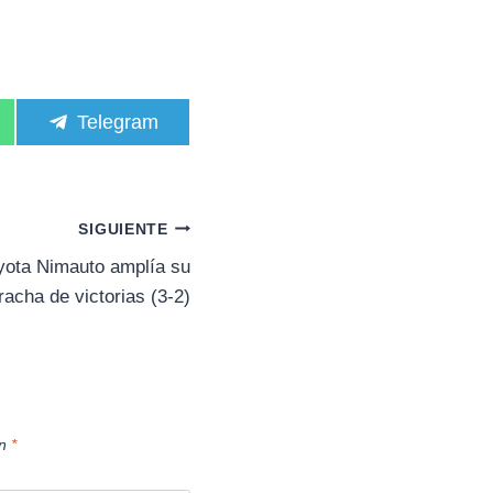
C
Telegram
o
m
p
a
r
SIGUIENTE
t
i
yota Nimauto amplía su
r
racha de victorias (3-2)
e
n
on
*