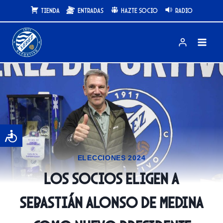
Saltar
Tienda
Entradas
Hazte Socio
Radio
al
contenido
ELECCIONES 2024
Los socios eligen a
Sebastián Alonso de Medina