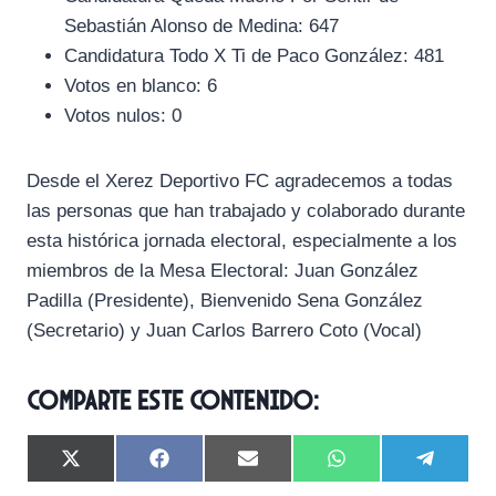
Sebastián Alonso de Medina: 647
Candidatura Todo X Ti de Paco González: 481
Votos en blanco: 6
Votos nulos: 0
Desde el Xerez Deportivo FC agradecemos a todas
las personas que han trabajado y colaborado durante
esta histórica jornada electoral, especialmente a los
miembros de la Mesa Electoral: Juan González
Padilla (Presidente), Bienvenido Sena González
(Secretario) y Juan Carlos Barrero Coto (Vocal)
Comparte este contenido:
C
C
C
C
C
X
F
E
W
T
o
o
o
o
o
(
a
m
h
e