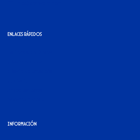
info@xerezdfc.com
Enlaces rápidos
La tienda del Xerez
¡Hazte socio/a!
¡Hazte voluntario/a!
Contacto
Acreditaciones
Nuestra historia
Información