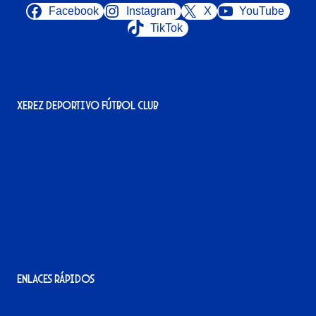
Facebook
Instagram
X
YouTube
TikTok
Xerez Deportivo Fútbol Club
Avenida Alcalde Jesús Mantaras, 1;
local 2-3, 11405 Jerez de la Frontera
956 11 22 32
info@xerezdfc.com
Enlaces rápidos