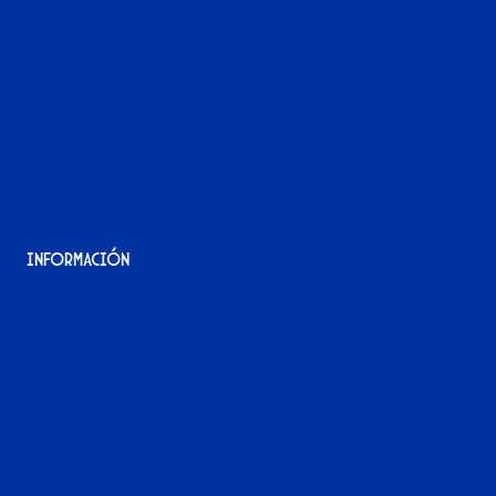
La tienda del Xerez
¡Hazte socio/a!
¡Hazte voluntario/a!
Contacto
Acreditaciones
Nuestra historia
Información
Aviso Legal
Política de Privacidad
Política de Cookies
Accesibilidad