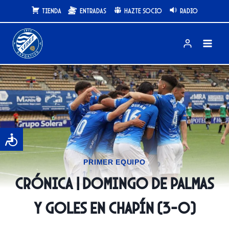
Saltar
Tienda
Entradas
Hazte Socio
Radio
al
contenido
PRIMER EQUIPO
CRÓNICA | Domingo de palmas
y goles en Chapín (3-0)