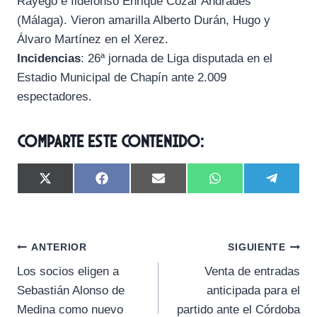
Rayego e Ildefonso Enrique Cózar Andrades
(Málaga). Vieron amarilla Alberto Durán, Hugo y
Álvaro Martínez en el Xerez.
Incidencias
: 26ª jornada de Liga disputada en el
Estadio Municipal de Chapín ante 2.009
espectadores.
Comparte este contenido:
C
C
C
C
C
X
F
E
W
T
o
o
o
o
o
(
a
m
h
e
m
m
m
m
m
T
c
a
a
l
p
p
p
p
p
w
e
i
t
e
a
a
a
a
a
i
b
l
s
g
Navegación
r
r
r
r
r
t
o
A
r
ANTERIOR
SIGUIENTE
t
t
t
t
t
t
o
p
a
Los socios eligen a
Venta de entradas
i
i
i
i
i
e
k
p
m
de
r
r
r
r
r
r
Sebastián Alonso de
anticipada para el
e
e
e
e
e
)
entradas
Medina como nuevo
partido ante el Córdoba
n
n
n
n
n