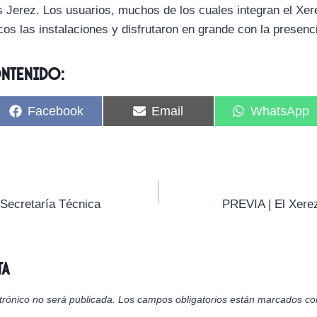
s Jerez. Los usuarios, muchos de los cuales integran el Xe
cos las instalaciones y disfrutaron en grande con la presenc
ontenido:
C
C
C
Facebook
Email
WhatsApp
o
o
o
m
m
m
p
p
p
a
a
a
r
r
r
t
t
t
i
i
i
 Secretaría Técnica
PREVIA | El Xerez
r
r
r
e
e
e
n
n
n
ta
trónico no será publicada.
Los campos obligatorios están marcados c