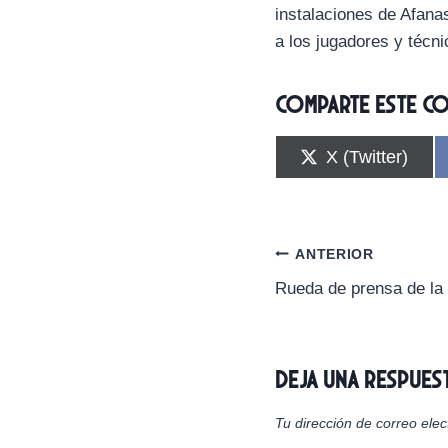
instalaciones de Afana
a los jugadores y técni
Comparte este c
C
X (Twitter)
o
m
p
a
r
Navegación
ANTERIOR
t
i
Rueda de prensa de la
de
r
e
n
entradas
Deja una respues
Tu dirección de correo elec