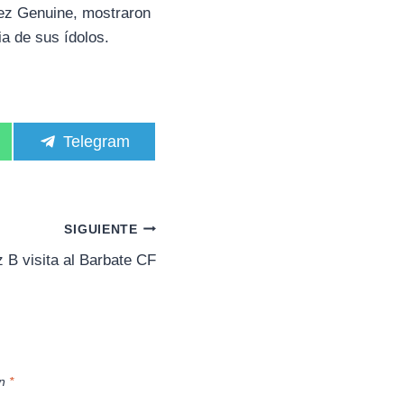
rez Genuine, mostraron
ia de sus ídolos.
C
Telegram
o
m
p
a
r
SIGUIENTE
t
i
 B visita al Barbate CF
r
e
n
on
*