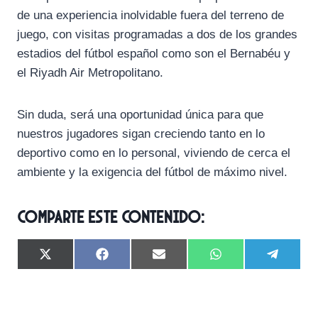
de una experiencia inolvidable fuera del terreno de
juego, con visitas programadas a dos de los grandes
estadios del fútbol español como son el Bernabéu y
el Riyadh Air Metropolitano.
Sin duda, será una oportunidad única para que
nuestros jugadores sigan creciendo tanto en lo
deportivo como en lo personal, viviendo de cerca el
ambiente y la exigencia del fútbol de máximo nivel.
Comparte este contenido:
C
C
C
C
C
X
F
E
W
T
o
o
o
o
o
(
a
m
h
e
m
m
m
m
m
T
c
a
a
l
p
p
p
p
p
w
e
i
t
e
a
a
a
a
a
i
b
l
s
g