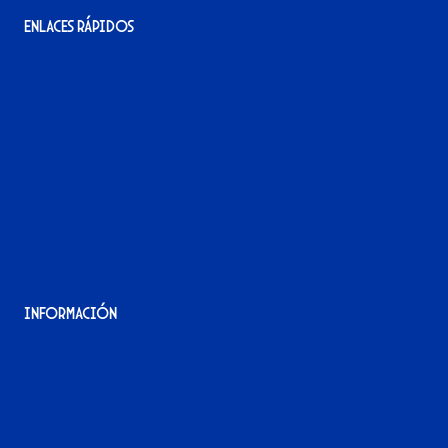
Enlaces rápidos
La tienda del Xerez
¡Hazte socio/a!
¡Hazte voluntario/a!
Contacto
Acreditaciones
Nuestra historia
Información
Aviso Legal
Política de Privacidad
Política de Cookies