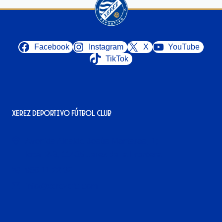
Facebook
Instagram
X
YouTube
TikTok
Xerez Deportivo Fútbol Club
Avenida Alcalde Jesús Mantaras, 1;
local 2-3, 11405 Jerez de la Frontera
956 11 22 32
info@xerezdfc.com