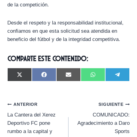
de la competición.
Desde el respeto y la responsabilidad institucional,
confiamos en que esta solicitud sea atendida en
beneficio del fútbol y de la integridad competitiva.
Comparte este contenido:
C
C
C
C
C
X
F
E
W
T
o
o
o
o
o
(
a
m
h
e
m
m
m
m
m
T
c
a
a
l
p
p
p
p
p
w
e
i
t
e
a
a
a
a
a
i
b
l
s
g
Navegación
r
r
r
r
r
t
o
A
r
ANTERIOR
SIGUIENTE
t
t
t
t
t
t
o
p
a
La Cantera del Xerez
COMUNICADO:
i
i
i
i
i
e
k
p
m
de
r
r
r
r
r
r
Deportivo FC pone
Agradecimiento a Daro
e
e
e
e
e
)
entradas
rumbo a la capital y
Sports
n
n
n
n
n