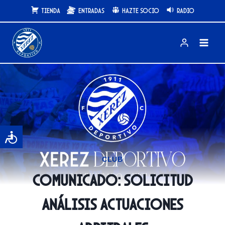
Saltar
Tienda
Entradas
Hazte Socio
Radio
al
contenido
CLUB
COMUNICADO: Solicitud
análisis actuaciones