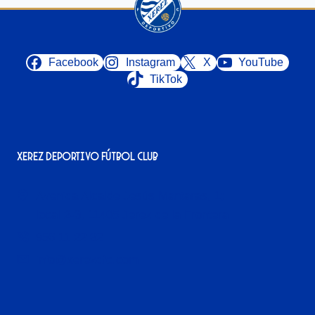
Facebook
Instagram
X
YouTube
TikTok
Xerez Deportivo Fútbol Club
Avenida Alcalde Jesús Mantaras, 1;
local 2-3, 11405 Jerez de la Frontera
956 11 22 32
info@xerezdfc.com