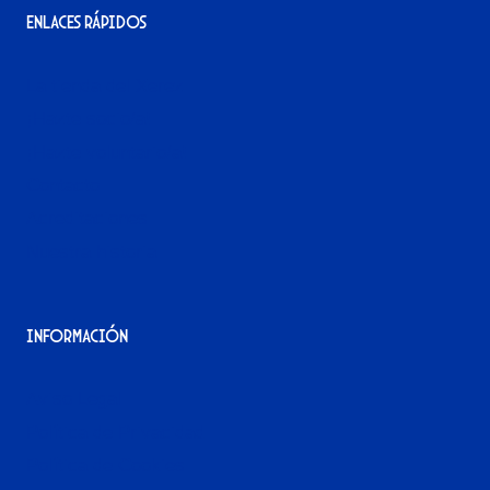
Enlaces rápidos
La tienda del Xerez
¡Hazte socio/a!
¡Hazte voluntario/a!
Contacto
Acreditaciones
Nuestra historia
Información
Aviso Legal
Política de Privacidad
Política de Cookies