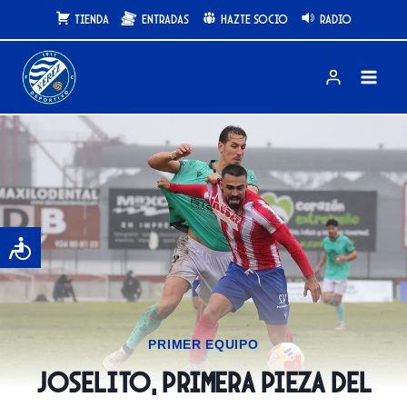
Saltar
Tienda
Entradas
Hazte Socio
Radio
al
contenido
PRIMER EQUIPO
Joselito, primera pieza del