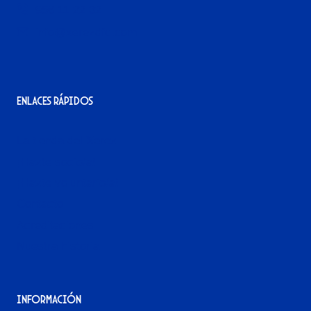
956 11 22 32
info@xerezdfc.com
Enlaces rápidos
La tienda del Xerez
¡Hazte socio/a!
¡Hazte voluntario/a!
Contacto
Acreditaciones
Nuestra historia
Información