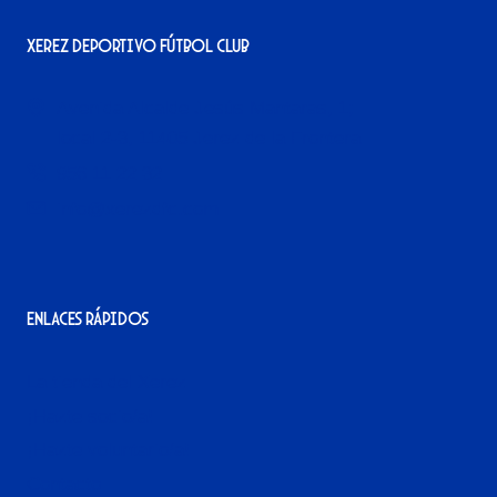
Xerez Deportivo Fútbol Club
Avenida Alcalde Jesús Mantaras, 1;
local 2-3, 11405 Jerez de la Frontera
956 11 22 32
info@xerezdfc.com
Enlaces rápidos
La tienda del Xerez
¡Hazte socio/a!
¡Hazte voluntario/a!
Contacto