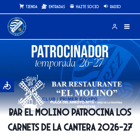
Saltar
Tienda
Entradas
Hazte Socio
Radio
al
contenido
CLUB
|
PRIMER EQUIPO
Bar El Molino patrocina los
carnets de la Cantera 2026-27