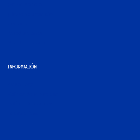
¡Hazte socio/a!
¡Hazte voluntario/a!
Contacto
Acreditaciones
Nuestra historia
Información
Aviso Legal
Política de Privacidad
Política de Cookies
Accesibilidad