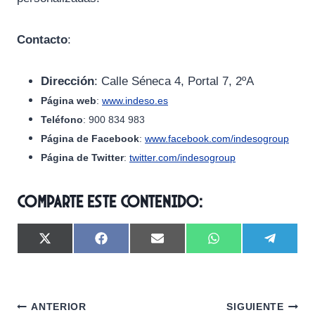
Contacto
:
Dirección
: Calle Séneca 4, Portal 7, 2ºA
Página web
:
www.indeso.es
Teléfono
: 900 834 983
Página de Facebook
:
www.facebook.com/indesogroup
Página de Twitter
:
twitter.com/indesogroup
Comparte este contenido:
C
C
C
C
C
X
F
E
W
T
o
o
o
o
o
(
a
m
h
e
m
m
m
m
m
T
c
a
a
l
p
p
p
p
p
w
e
i
t
e
a
a
a
a
a
i
b
l
s
g
Navegación
r
r
r
r
r
t
o
A
r
ANTERIOR
SIGUIENTE