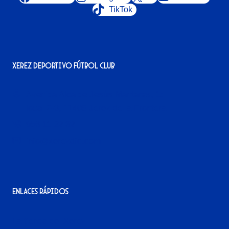
TikTok
Xerez Deportivo Fútbol Club
Avenida Alcalde Jesús Mantaras, 1;
local 2-3, 11405 Jerez de la Frontera
956 11 22 32
info@xerezdfc.com
Enlaces rápidos
La tienda del Xerez