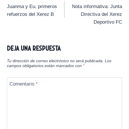
t
t
t
t
t
t
o
p
a
Juanma y Eu, primeros
Nota informativa: Junta
i
i
i
i
i
e
k
p
m
de
r
r
r
r
r
r
refuerzos del Xerez B
Directiva del Xerez
e
e
e
e
e
)
entradas
Deportivo FC
n
n
n
n
n
Deja una respuesta
Tu dirección de correo electrónico no será publicada.
Los
campos obligatorios están marcados con
*
Comentario
*