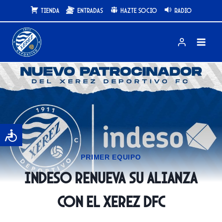
Saltar
Tienda
Entradas
Hazte Socio
Radio
al
contenido
PRIMER EQUIPO
Indeso renueva su alianza
con el Xerez DFC