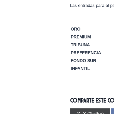
Las entradas para el pa
ORO
PREMIUM
TRIBUNA
PREFERENCIA
FONDO SUR
INFANTIL
Comparte este c
C
X (Twitter)