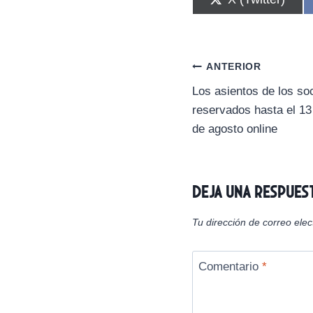
o
m
p
a
r
Navegación
ANTERIOR
t
i
Los asientos de los s
de
r
reservados hasta el 13
e
n
entradas
de agosto online
Deja una respues
Tu dirección de correo elec
Comentario
*