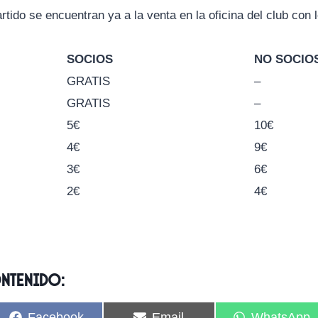
rtido se encuentran ya a la venta en la oficina del club con 
SOCIOS
NO SOCIO
GRATIS
–
GRATIS
–
5€
10€
4€
9€
3€
6€
2€
4€
ontenido:
C
C
C
Facebook
Email
WhatsApp