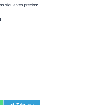
los siguientes precios:
S
C
Telegram