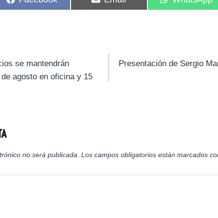
o
o
o
m
m
m
p
p
p
a
a
a
r
r
r
t
t
t
i
i
i
ocios se mantendrán
Presentación de Sergio Ma
r
r
r
 de agosto en oficina y 15
e
e
e
n
n
n
ta
trónico no será publicada.
Los campos obligatorios están marcados c