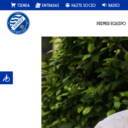
Saltar
Tienda
Entradas
Hazte Socio
Radio
al
contenido
Primer equipo