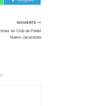
o
m
p
a
r
SIGUIENTE
t
i
rtínez en Club de Pádel
r
Nuevo Jacaranda
e
n
on
*