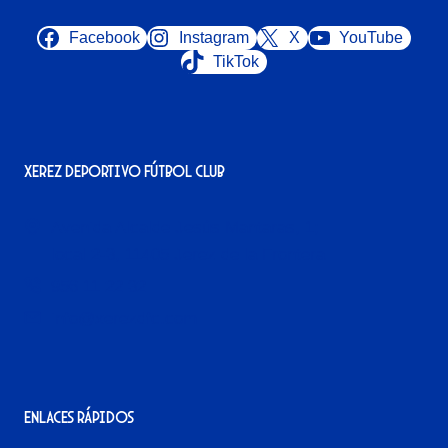
Facebook
Instagram
X
YouTube
TikTok
Xerez Deportivo Fútbol Club
Avenida Alcalde Jesús Mantaras, 1;
local 2-3, 11405 Jerez de la Frontera
956 11 22 32
info@xerezdfc.com
Enlaces rápidos