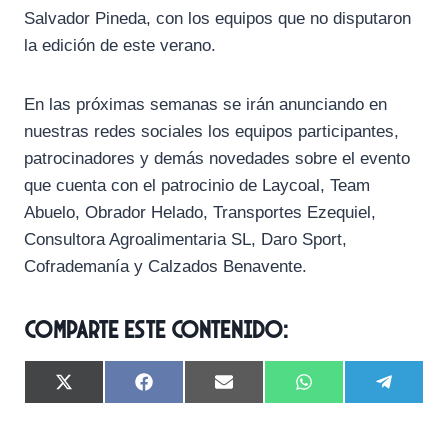
Salvador Pineda, con los equipos que no disputaron
la edición de este verano.
En las próximas semanas se irán anunciando en
nuestras redes sociales los equipos participantes,
patrocinadores y demás novedades sobre el evento
que cuenta con el patrocinio de Laycoal, Team
Abuelo, Obrador Helado, Transportes Ezequiel,
Consultora Agroalimentaria SL, Daro Sport,
Cofrademanía y Calzados Benavente.
Comparte este contenido:
C
C
C
C
C
X
F
E
W
T
o
o
o
o
o
(
a
m
h
e
m
m
m
m
m
T
c
a
a
l
p
p
p
p
p
w
e
i
t
e