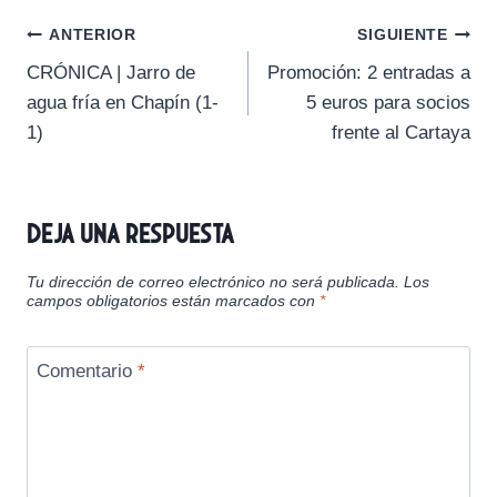
a
a
a
a
a
i
b
l
s
g
Navegación
r
r
r
r
r
t
o
A
r
ANTERIOR
SIGUIENTE
t
t
t
t
t
t
o
p
a
CRÓNICA | Jarro de
Promoción: 2 entradas a
i
i
i
i
i
e
k
p
m
de
r
r
r
r
r
r
agua fría en Chapín (1-
5 euros para socios
e
e
e
e
e
)
entradas
1)
frente al Cartaya
n
n
n
n
n
Deja una respuesta
Tu dirección de correo electrónico no será publicada.
Los
campos obligatorios están marcados con
*
Comentario
*