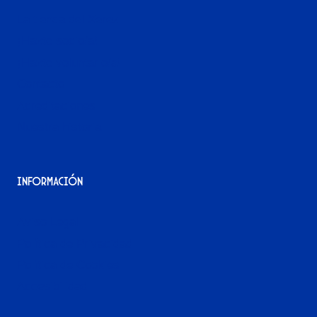
La tienda del Xerez
¡Hazte socio/a!
¡Hazte voluntario/a!
Contacto
Acreditaciones
Nuestra historia
Información
Aviso Legal
Política de Privacidad
Política de Cookies
Accesibilidad