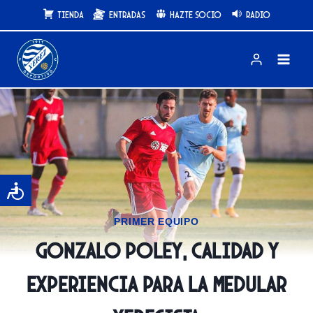
Saltar
Tienda
Entradas
Hazte Socio
Radio
al
contenido
PRIMER EQUIPO
Gonzalo Poley, calidad y
experiencia para la medular