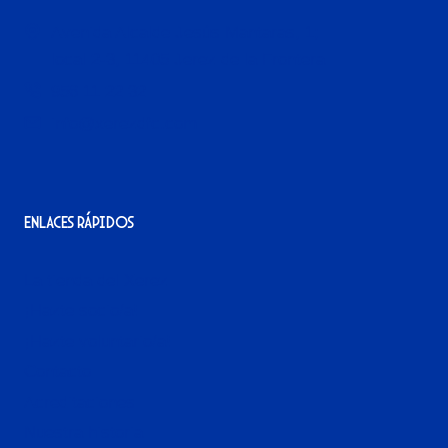
Avenida Alcalde Jesús Mantaras, 1;
local 2-3, 11405 Jerez de la Frontera
956 11 22 32
info@xerezdfc.com
Enlaces rápidos
La tienda del Xerez
¡Hazte socio/a!
¡Hazte voluntario/a!
Contacto
Acreditaciones
Nuestra historia