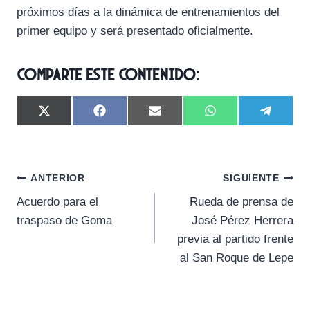
próximos días a la dinámica de entrenamientos del
primer equipo y será presentado oficialmente.
Comparte este contenido:
C
C
C
C
C
X
F
E
W
T
o
o
o
o
o
(
a
m
h
e
m
m
m
m
m
T
c
a
a
l
p
p
p
p
p
w
e
i
t
e
a
a
a
a
a
i
b
l
s
g
Navegación
r
r
r
r
r
t
o
A
r
ANTERIOR
SIGUIENTE
t
t
t
t
t
t
o
p
a
Acuerdo para el
Rueda de prensa de
i
i
i
i
i
e
k
p
m
de
r
r
r
r
r
r
traspaso de Goma
José Pérez Herrera
e
e
e
e
e
)
entradas
previa al partido frente
n
n
n
n
n
al San Roque de Lepe