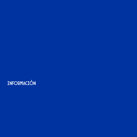
La tienda del Xerez
¡Hazte socio/a!
¡Hazte voluntario/a!
Contacto
Acreditaciones
Nuestra historia
Información
Aviso Legal
Política de Privacidad
Política de Cookies
Accesibilidad