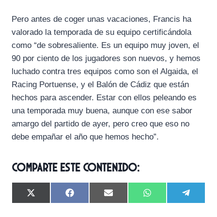
Pero antes de coger unas vacaciones, Francis ha
valorado la temporada de su equipo certificándola
como “de sobresaliente. Es un equipo muy joven, el
90 por ciento de los jugadores son nuevos, y hemos
luchado contra tres equipos como son el Algaida, el
Racing Portuense, y el Balón de Cádiz que están
hechos para ascender. Estar con ellos peleando es
una temporada muy buena, aunque con ese sabor
amargo del partido de ayer, pero creo que eso no
debe empañar el año que hemos hecho”.
Comparte este contenido:
C
C
C
C
C
X
F
E
W
T
o
o
o
o
o
(
a
m
h
e
m
m
m
m
m
T
c
a
a
l