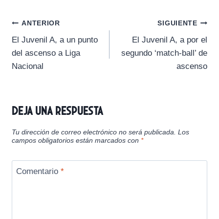
p
p
p
p
p
w
e
i
t
e
a
a
a
a
a
i
b
l
s
g
Navegación
r
r
r
r
r
t
o
A
r
ANTERIOR
SIGUIENTE
t
t
t
t
t
t
o
p
a
El Juvenil A, a un punto
El Juvenil A, a por el
i
i
i
i
i
e
k
p
m
de
r
r
r
r
r
r
del ascenso a Liga
segundo ‘match-ball’ de
e
e
e
e
e
)
entradas
Nacional
ascenso
n
n
n
n
n
Deja una respuesta
Tu dirección de correo electrónico no será publicada.
Los
campos obligatorios están marcados con
*
Comentario
*