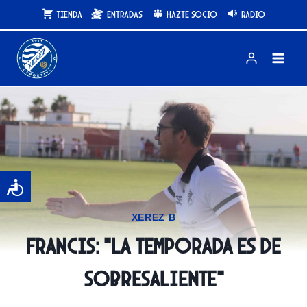
Saltar
Tienda
Entradas
Hazte Socio
Radio
al
contenido
XEREZ B
Francis: “La temporada es de
sobresaliente”