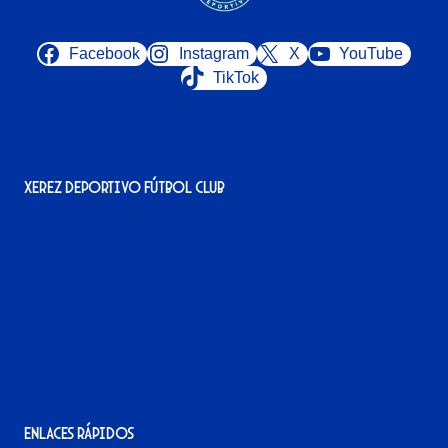
Facebook
Instagram
X
YouTube
TikTok
Xerez Deportivo Fútbol Club
Avenida Alcalde Jesús Mantaras, 1;
local 2-3, 11405 Jerez de la Frontera
956 11 22 32
info@xerezdfc.com
Enlaces rápidos