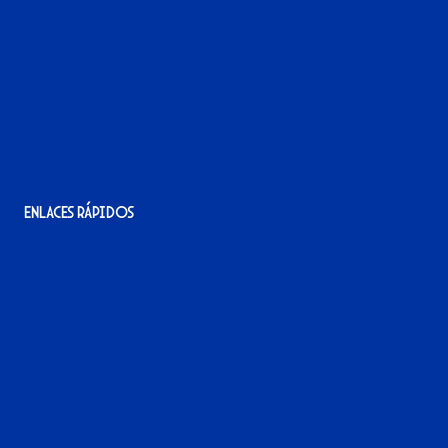
Avenida Alcalde Jesús Mantaras, 1;
local 2-3, 11405 Jerez de la Frontera
956 11 22 32
info@xerezdfc.com
Enlaces rápidos
La tienda del Xerez
¡Hazte socio/a!
¡Hazte voluntario/a!
Contacto
Acreditaciones
Nuestra historia