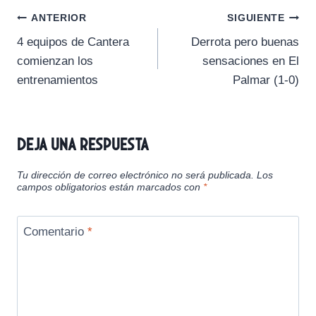
a
a
a
a
a
i
b
l
s
g
Navegación
r
r
r
r
r
t
o
A
r
ANTERIOR
SIGUIENTE
t
t
t
t
t
t
o
p
a
4 equipos de Cantera
Derrota pero buenas
i
i
i
i
i
e
k
p
m
de
r
r
r
r
r
r
comienzan los
sensaciones en El
e
e
e
e
e
)
entradas
entrenamientos
Palmar (1-0)
n
n
n
n
n
Deja una respuesta
Tu dirección de correo electrónico no será publicada.
Los
campos obligatorios están marcados con
*
Comentario
*