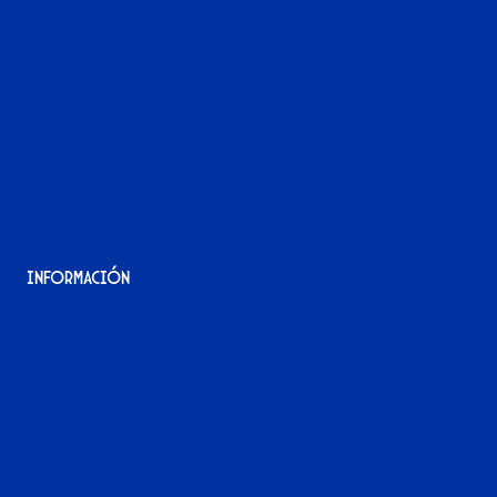
La tienda del Xerez
¡Hazte socio/a!
¡Hazte voluntario/a!
Contacto
Acreditaciones
Nuestra historia
Información
Aviso Legal
Política de Privacidad
Política de Cookies
Accesibilidad