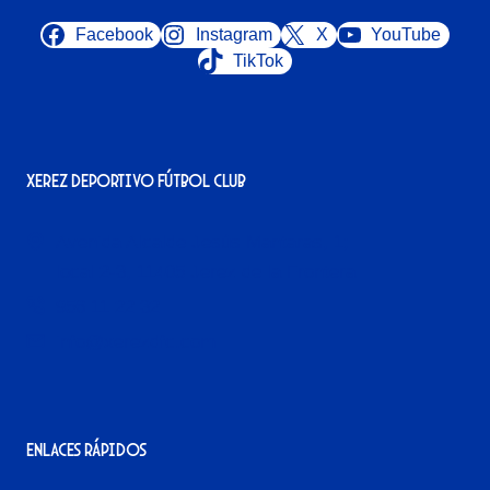
Facebook
Instagram
X
YouTube
TikTok
Xerez Deportivo Fútbol Club
Avenida Alcalde Jesús Mantaras, 1;
local 2-3, 11405 Jerez de la Frontera
956 11 22 32
info@xerezdfc.com
Enlaces rápidos