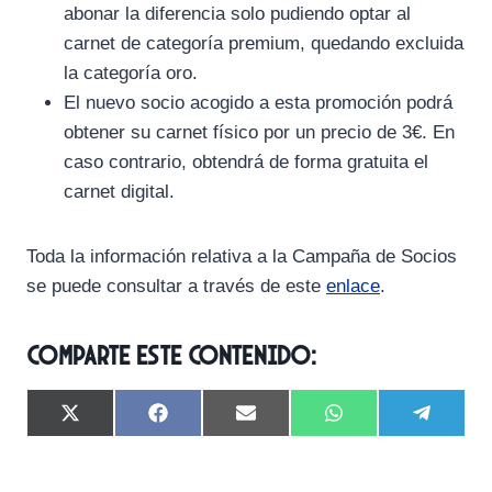
abonar la diferencia solo pudiendo optar al
carnet de categoría premium, quedando excluida
la categoría oro.
El nuevo socio acogido a esta promoción podrá
obtener su carnet físico por un precio de 3€. En
caso contrario, obtendrá de forma gratuita el
carnet digital.
Toda la información relativa a la Campaña de Socios
se puede consultar a través de este
enlace
.
Comparte este contenido:
C
C
C
C
C
X
F
E
W
T
o
o
o
o
o
(
a
m
h
e
m
m
m
m
m
T
c
a
a
l
p
p
p
p
p
w
e
i
t
e