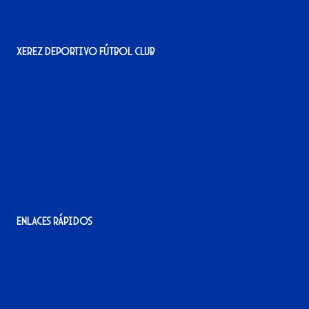
Xerez Deportivo Fútbol Club
Avenida Alcalde Jesús Mantaras, 1;
local 2-3, 11405 Jerez de la Frontera
956 11 22 32
info@xerezdfc.com
Enlaces rápidos
La tienda del Xerez
¡Hazte socio/a!
¡Hazte voluntario/a!