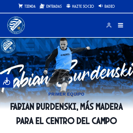
Saltar
Tienda
Entradas
Hazte Socio
Radio
al
contenido
PRIMER EQUIPO
Fabian Burdenski, más madera
para el centro del campo