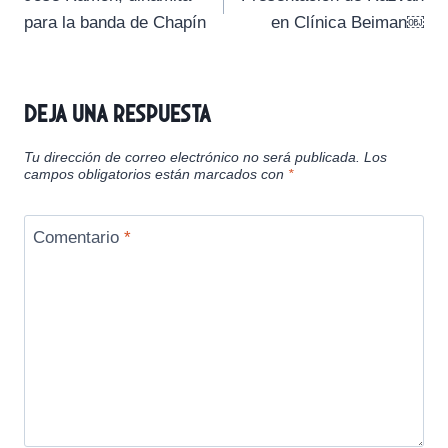
de
r
r
r
r
r
r
para la banda de Chapín
en Clínica Beiman￼
e
e
e
e
e
)
entradas
n
n
n
n
n
Deja una respuesta
Tu dirección de correo electrónico no será publicada.
Los
campos obligatorios están marcados con
*
Comentario
*