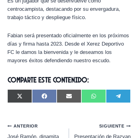
Es un jugador que se desenvuelve como
centrocampista, destacando por su envergadura,
trabajo táctico y despliegue físico.
Fabian será presentado oficialmente en los próximos
días y firma hasta 2023. Desde el Xerez Deportivo
FC le damos la bienvenida y le deseamos los
mayores éxitos defendiendo nuestro escudo.
Comparte este contenido:
C
C
C
C
C
X
F
E
W
T
o
o
o
o
o
(
a
m
h
e
m
m
m
m
m
T
c
a
a
l
p
p
p
p
p
w
e
i
t
e
a
a
a
a
a
i
b
l
s
g
Navegación
r
r
r
r
r
t
o
A
r
ANTERIOR
SIGUIENTE
t
t
t
t
t
t
o
p
a
José Ramón, dinamita
Presentación de Razvan
i
i
i
i
i
e
k
p
m