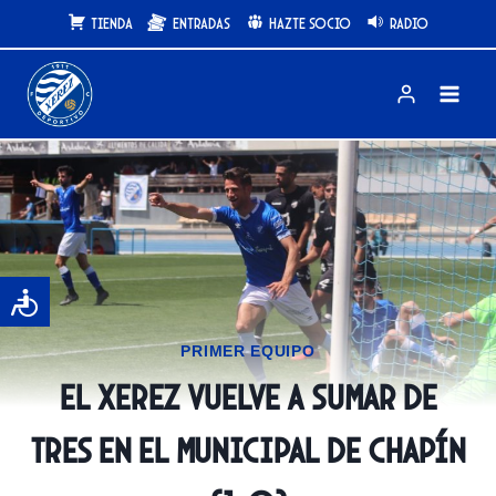
Saltar
Tienda
Entradas
Hazte Socio
Radio
al
contenido
PRIMER EQUIPO
El Xerez vuelve a sumar de
tres en el Municipal de Chapín