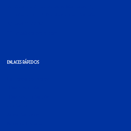
Avenida Alcalde Jesús Mantaras, 1;
local 2-3, 11405 Jerez de la Frontera
956 11 22 32
info@xerezdfc.com
Enlaces rápidos
La tienda del Xerez
¡Hazte socio/a!
¡Hazte voluntario/a!
Contacto
Acreditaciones
Nuestra historia