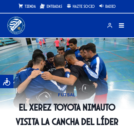
Saltar
Tienda
Entradas
Hazte Socio
Radio
al
contenido
FUTSAL
El Xerez Toyota Nimauto
visita la cancha del líder