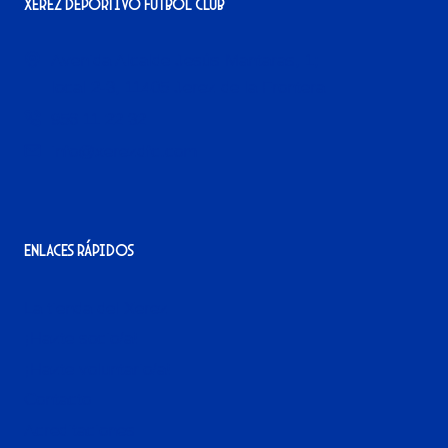
Xerez Deportivo Fútbol Club
Avenida Alcalde Jesús Mantaras, 1;
local 2-3, 11405 Jerez de la Frontera
956 11 22 32
info@xerezdfc.com
Enlaces rápidos
La tienda del Xerez
¡Hazte socio/a!
¡Hazte voluntario/a!
Contacto
Acreditaciones