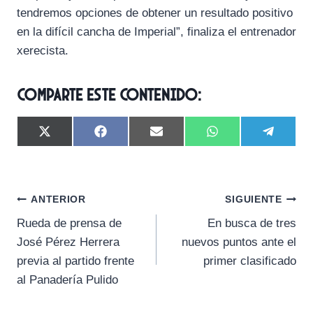
tendremos opciones de obtener un resultado positivo
en la difícil cancha de Imperial”, finaliza el entrenador
xerecista.
Comparte este contenido:
C
C
C
C
C
X
F
E
W
T
o
o
o
o
o
(
a
m
h
e
m
m
m
m
m
T
c
a
a
l
p
p
p
p
p
w
e
i
t
e
a
a
a
a
a
i
b
l
s
g
Navegación
r
r
r
r
r
t
o
A
r
ANTERIOR
SIGUIENTE
t
t
t
t
t
t
o
p
a
Rueda de prensa de
En busca de tres
i
i
i
i
i
e
k
p
m
de
r
r
r
r
r
r
José Pérez Herrera
nuevos puntos ante el
e
e
e
e
e
)
entradas
previa al partido frente
primer clasificado
n
n
n
n
n
al Panadería Pulido