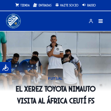
Saltar
Tienda
Entradas
Hazte Socio
Radio
al
contenido
FUTSAL
El Xerez Toyota Nimauto
visita al África Ceutí FS