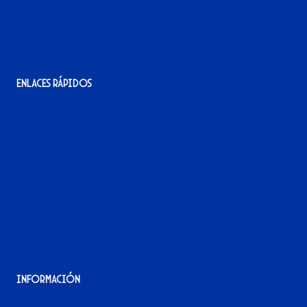
info@xerezdfc.com
Enlaces rápidos
La tienda del Xerez
¡Hazte socio/a!
¡Hazte voluntario/a!
Contacto
Acreditaciones
Nuestra historia
Información