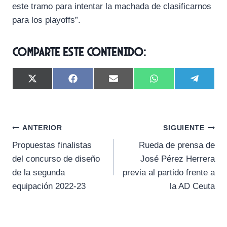
este tramo para intentar la machada de clasificarnos
para los playoffs”.
Comparte este contenido:
C
C
C
C
C
X
F
E
W
T
o
o
o
o
o
(
a
m
h
e
m
m
m
m
m
T
c
a
a
l
p
p
p
p
p
w
e
i
t
e
a
a
a
a
a
i
b
l
s
g
Navegación
r
r
r
r
r
t
o
A
r
ANTERIOR
SIGUIENTE
t
t
t
t
t
t
o
p
a
Propuestas finalistas
Rueda de prensa de
i
i
i
i
i
e
k
p
m
de
r
r
r
r
r
r
del concurso de diseño
José Pérez Herrera
e
e
e
e
e
)
entradas
de la segunda
previa al partido frente a
n
n
n
n
n
equipación 2022-23
la AD Ceuta