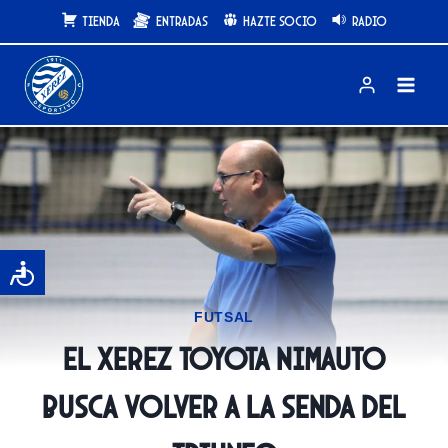
Saltar
Tienda
Entradas
Hazte Socio
Radio
al
contenido
FUTSAL
El Xerez Toyota Nimauto
busca volver a la senda del