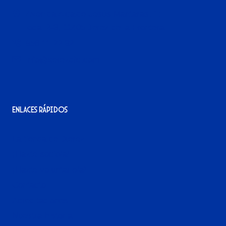
Avenida Alcalde Jesús Mantaras, 1;
local 2-3, 11405 Jerez de la Frontera
956 11 22 32
info@xerezdfc.com
Enlaces rápidos
La tienda del Xerez
¡Hazte socio/a!
¡Hazte voluntario/a!
Contacto
Acreditaciones
Nuestra historia