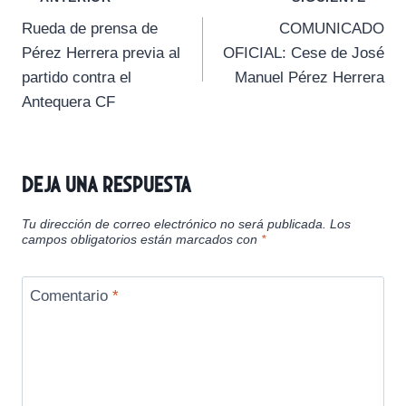
Navegación
t
t
t
t
t
t
o
p
a
Rueda de prensa de
COMUNICADO
i
i
i
i
i
e
k
p
m
de
r
r
r
r
r
r
Pérez Herrera previa al
OFICIAL: Cese de José
e
e
e
e
e
)
entradas
partido contra el
Manuel Pérez Herrera
n
n
n
n
n
Antequera CF
Deja una respuesta
Tu dirección de correo electrónico no será publicada.
Los
campos obligatorios están marcados con
*
Comentario
*