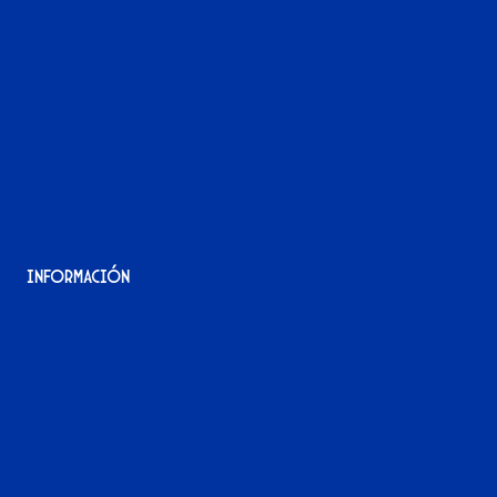
La tienda del Xerez
¡Hazte socio/a!
¡Hazte voluntario/a!
Contacto
Acreditaciones
Nuestra historia
Información
Aviso Legal
Política de Privacidad
Política de Cookies
Accesibilidad