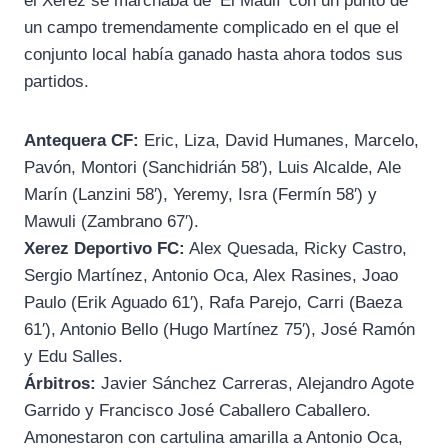
el Xerez se marchaba de ‘El Maulí’ con un punto de
un campo tremendamente complicado en el que el
conjunto local había ganado hasta ahora todos sus
partidos.
Antequera CF:
Eric, Liza, David Humanes, Marcelo,
Pavón, Montori (Sanchidrián 58′), Luis Alcalde, Ale
Marín (Lanzini 58′), Yeremy, Isra (Fermín 58′) y
Mawuli (Zambrano 67′).
Xerez Deportivo FC:
Alex Quesada, Ricky Castro,
Sergio Martínez, Antonio Oca, Alex Rasines, Joao
Paulo (Erik Aguado 61′), Rafa Parejo, Carri (Baeza
61′), Antonio Bello (Hugo Martínez 75′), José Ramón
y Edu Salles.
Árbitros:
Javier Sánchez Carreras, Alejandro Agote
Garrido y Francisco José Caballero Caballero.
Amonestaron con cartulina amarilla a Antonio Oca,