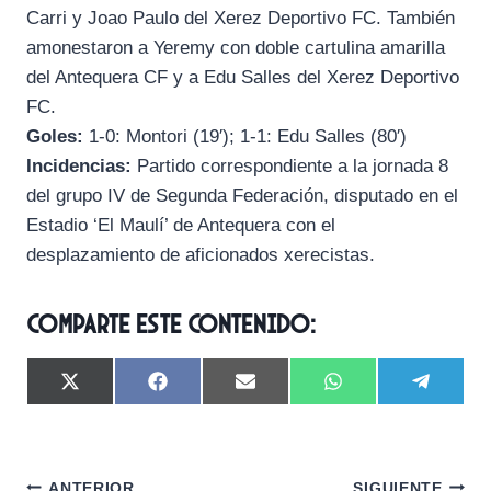
Carri y Joao Paulo del Xerez Deportivo FC. También
amonestaron a Yeremy con doble cartulina amarilla
del Antequera CF y a Edu Salles del Xerez Deportivo
FC.
Goles:
1-0: Montori (19′); 1-1: Edu Salles (80′)
Incidencias:
Partido correspondiente a la jornada 8
del grupo IV de Segunda Federación, disputado en el
Estadio ‘El Maulí’ de Antequera con el
desplazamiento de aficionados xerecistas.
Comparte este contenido:
C
C
C
C
C
X
F
E
W
T
o
o
o
o
o
(
a
m
h
e
m
m
m
m
m
T
c
a
a
l
p
p
p
p
p
w
e
i
t
e
a
a
a
a
a
i
b
l
s
g
r
r
r
r
r
t
o
A
r
ANTERIOR
SIGUIENTE