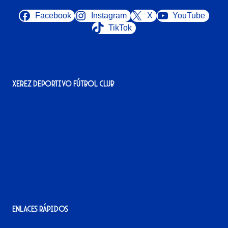
Facebook
Instagram
X
YouTube
TikTok
Xerez Deportivo Fútbol Club
Avenida Alcalde Jesús Mantaras, 1;
local 2-3, 11405 Jerez de la Frontera
956 11 22 32
info@xerezdfc.com
Enlaces rápidos