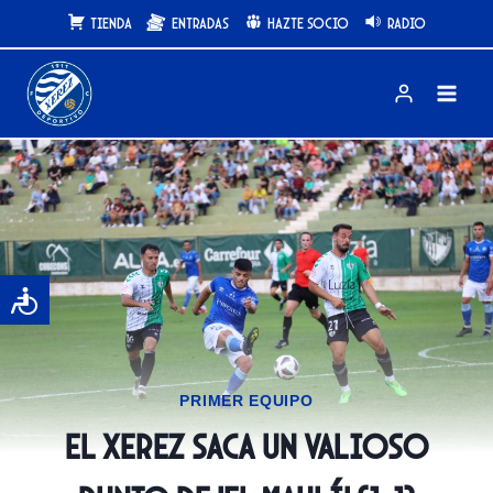
Saltar
Tienda
Entradas
Hazte Socio
Radio
al
contenido
PRIMER EQUIPO
El Xerez saca un valioso