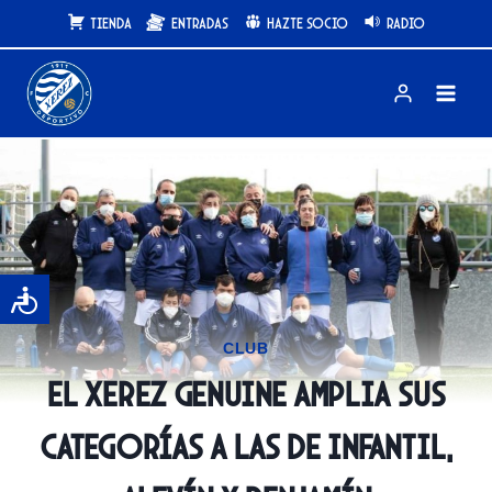
Saltar
Tienda
Entradas
Hazte Socio
Radio
al
contenido
CLUB
El Xerez Genuine amplia sus
categorías a las de infantil,