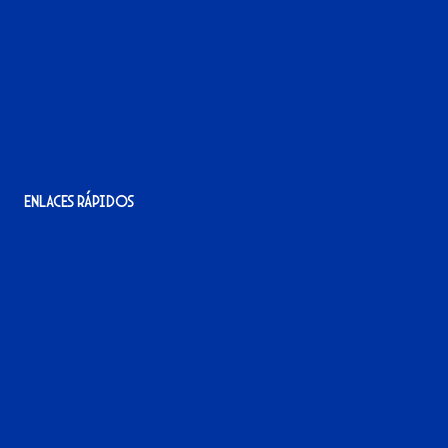
Avenida Alcalde Jesús Mantaras, 1;
local 2-3, 11405 Jerez de la Frontera
956 11 22 32
info@xerezdfc.com
Enlaces rápidos
La tienda del Xerez
¡Hazte socio/a!
¡Hazte voluntario/a!
Contacto
Acreditaciones
Nuestra historia