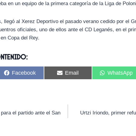
ba en un equipo de la primera categoría de la Liga de Polon
s, llegó al Xerez Deportivo el pasado verano cedido por el 
entros oficiales, uno de ellos ante el CD Leganés, en el pri
 en Copa del Rey.
ontenido:
C
C
C
Facebook
Email
WhatsApp
o
o
o
m
m
m
p
p
p
a
a
a
r
r
r
t
t
t
i
i
i
 para el partido ante el San
Urtzi Iriondo, primer ref
r
r
r
e
e
e
n
n
n