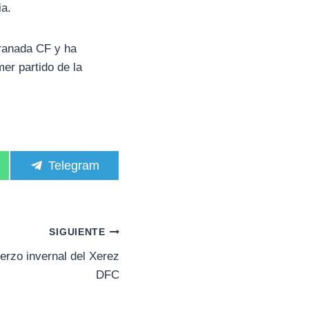
ia.
Granada CF y ha
mer partido de la
C
Telegram
o
m
p
a
r
SIGUIENTE
t
i
uerzo invernal del Xerez
r
DFC
e
n