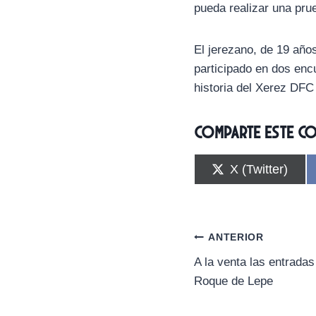
pueda realizar una prue
El jerezano, de 19 año
participado en dos encu
historia del Xerez DFC
Comparte este c
C
X (Twitter)
o
m
p
a
r
Navegación
ANTERIOR
t
i
A la venta las entradas
de
r
Roque de Lepe
e
n
entradas