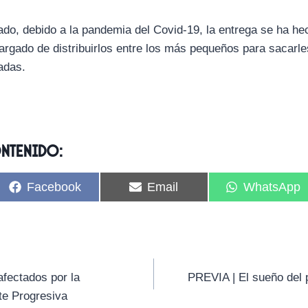
ado, debido a la pandemia del Covid-19, la entrega se ha hec
argado de distribuirlos entre los más pequeños para sacarle
adas.
ontenido:
C
C
C
Facebook
Email
WhatsApp
o
o
o
m
m
m
p
p
p
a
a
a
r
r
r
t
t
t
i
i
i
afectados por la
PREVIA | El sueño del p
r
r
r
nte Progresiva
e
e
e