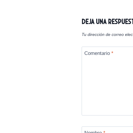
n
entradas
Deja una respues
Tu dirección de correo elec
Comentario
*
Nombre
*