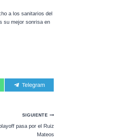
ho a los sanitarios del
s su mejor sonrisa en
C
Telegram
o
m
p
a
r
SIGUIENTE
t
i
layoff pasa por el Ruiz
r
Mateos
e