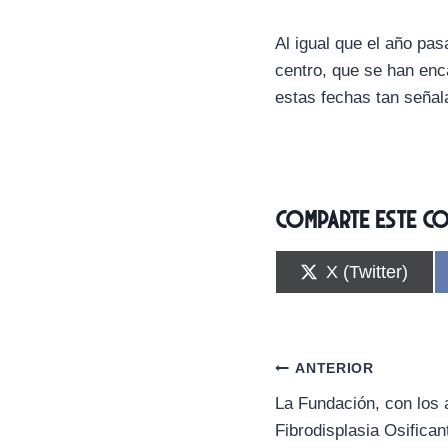
Al igual que el año pas
centro, que se han enc
estas fechas tan señal
Comparte este c
C
X (Twitter)
o
m
p
a
r
Navegación
ANTERIOR
t
i
La Fundación, con los 
de
r
Fibrodisplasia Osifica
e