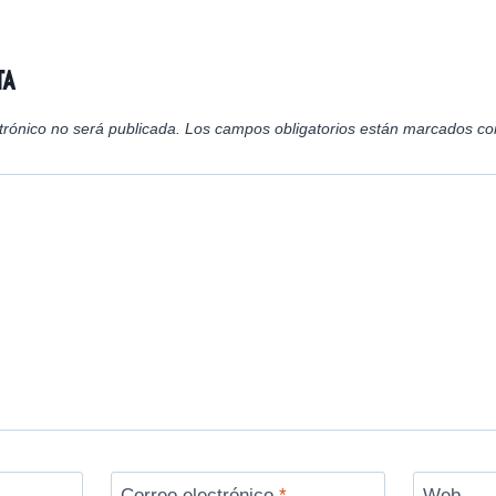
n
n
n
ta
trónico no será publicada.
Los campos obligatorios están marcados c
Correo electrónico
*
Web