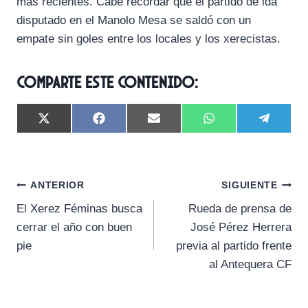
más recientes. Cabe recordar que el partido de ida
disputado en el Manolo Mesa se saldó con un
empate sin goles entre los locales y los xerecistas.
Comparte este contenido:
C
C
C
C
C
X
F
E
W
T
o
o
o
o
o
(
a
m
h
e
m
m
m
m
m
T
c
a
a
l
p
p
p
p
p
w
e
i
t
e
a
a
a
a
a
i
b
l
s
g
Navegación
r
r
r
r
r
t
o
A
r
ANTERIOR
SIGUIENTE
t
t
t
t
t
t
o
p
a
El Xerez Féminas busca
Rueda de prensa de
i
i
i
i
i
e
k
p
m
de
r
r
r
r
r
r
cerrar el año con buen
José Pérez Herrera
e
e
e
e
e
)
entradas
pie
previa al partido frente
n
n
n
n
n
al Antequera CF