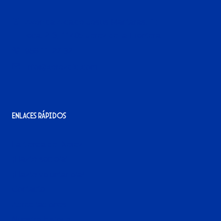
Avenida Alcalde Jesús Mantaras, 1;
local 2-3, 11405 Jerez de la Frontera
956 11 22 32
info@xerezdfc.com
Enlaces rápidos
La tienda del Xerez
¡Hazte socio/a!
¡Hazte voluntario/a!
Contacto
Acreditaciones
Nuestra historia