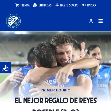
Saltar
Tienda
Entradas
Hazte Socio
Radio
al
contenido
PRIMER EQUIPO
El mejor regalo de Reyes