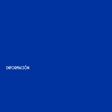
La tienda del Xerez
¡Hazte socio/a!
¡Hazte voluntario/a!
Contacto
Acreditaciones
Nuestra historia
Información
Aviso Legal
Política de Privacidad
Política de Cookies
Accesibilidad