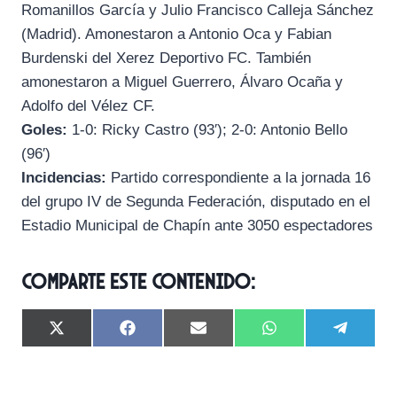
Romanillos García y Julio Francisco Calleja Sánchez
(Madrid). Amonestaron a Antonio Oca y Fabian
Burdenski del Xerez Deportivo FC. También
amonestaron a Miguel Guerrero, Álvaro Ocaña y
Adolfo del Vélez CF.
Goles:
1-0: Ricky Castro (93′); 2-0: Antonio Bello
(96′)
Incidencias:
Partido correspondiente a la jornada 16
del grupo IV de Segunda Federación, disputado en el
Estadio Municipal de Chapín ante 3050 espectadores
Comparte este contenido:
C
C
C
C
C
X
F
E
W
T
o
o
o
o
o
(
a
m
h
e
m
m
m
m
m
T
c
a
a
l
p
p
p
p
p
w
e
i
t
e