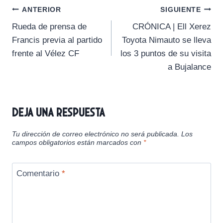
a
a
a
a
a
i
b
l
s
g
Navegación
r
r
r
r
r
t
o
A
r
ANTERIOR
SIGUIENTE
t
t
t
t
t
t
o
p
a
Rueda de prensa de
CRÓNICA | Ell Xerez
i
i
i
i
i
e
k
p
m
de
r
r
r
r
r
r
Francis previa al partido
Toyota Nimauto se lleva
e
e
e
e
e
)
entradas
frente al Vélez CF
los 3 puntos de su visita
n
n
n
n
n
a Bujalance
Deja una respuesta
Tu dirección de correo electrónico no será publicada.
Los
campos obligatorios están marcados con
*
Comentario
*