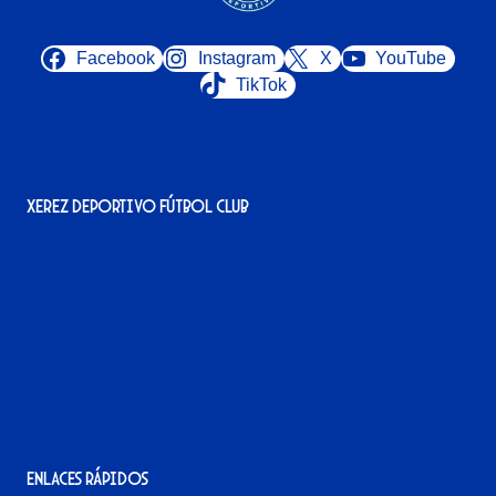
Facebook
Instagram
X
YouTube
TikTok
Xerez Deportivo Fútbol Club
Avenida Alcalde Jesús Mantaras, 1;
local 2-3, 11405 Jerez de la Frontera
956 11 22 32
info@xerezdfc.com
Enlaces rápidos